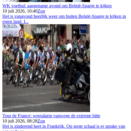
WK voetbal: aangename avond om België-Spanje te kijken
10 juli 2026, 10:40
Zon
Het is vanavond heerlijk weer om buiten België-Spanje te kijken in
eigen land. I...
Tour de France: weeralarm vanwege de extreme hitte
10 juli 2026, 08:28
Zon
Het is zinderend heet in Frankrijk. Op grote schaal is er sprake van