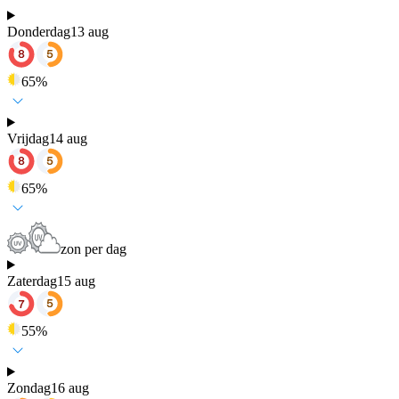
Donderdag
13 aug
65
%
Vrijdag
14 aug
65
%
zon per dag
Zaterdag
15 aug
55
%
Zondag
16 aug