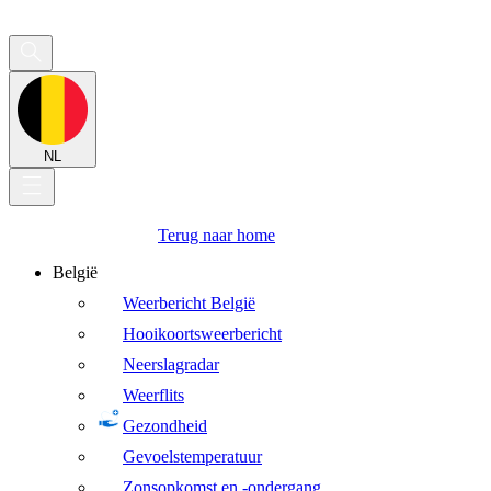
NL
Terug naar home
België
Weerbericht België
Hooikoortsweerbericht
Neerslagradar
Weerflits
Gezondheid
Gevoelstemperatuur
Zonsopkomst en -ondergang