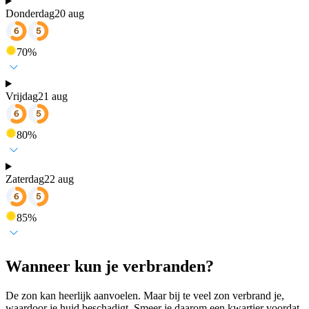
Donderdag
20 aug
70
%
Vrijdag
21 aug
80
%
Zaterdag
22 aug
85
%
Wanneer kun je verbranden?
De zon kan heerlijk aanvoelen. Maar bij te veel zon verbrand je,
waardoor je huid beschadigt. Smeer je daarom een kwartier voordat