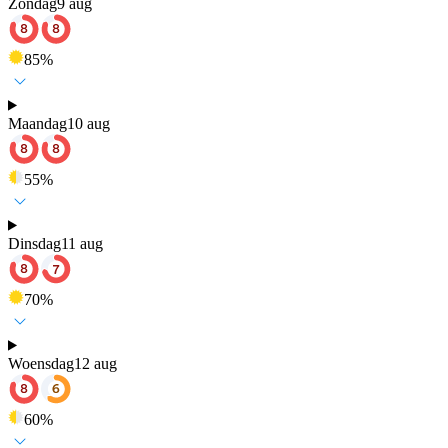
Zondag
9 aug
85
%
Maandag
10 aug
55
%
Dinsdag
11 aug
70
%
Woensdag
12 aug
60
%