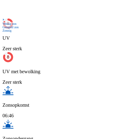
Nu
Weinig zon
Geregeld zon
Zonnig
UV
Zeer sterk
UV met bewolking
Zeer sterk
Zonsopkomst
06:46
Zonsondergang