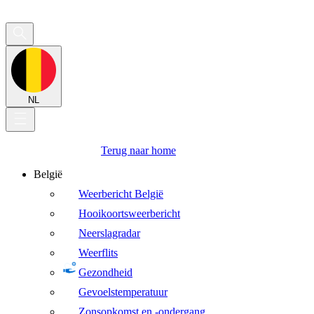
NL
Terug naar home
België
Weerbericht België
Hooikoortsweerbericht
Neerslagradar
Weerflits
Gezondheid
Gevoelstemperatuur
Zonsopkomst en -ondergang