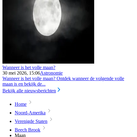
Wanneer is het volle maan?
30 mei 2026, 15:06
Astronomie
Wanneer is het volle maan? Ontdek wanneer de volgende volle
maan is en bekijk de...
Bekijk alle nieuwsberichten
Home
Noord-Amerika
Verenigde Staten
Beech Brook
Maan