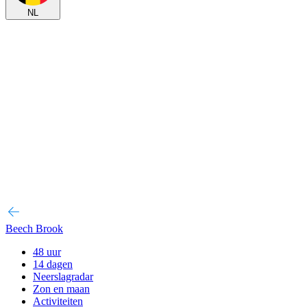
NL
Beech Brook
48 uur
14 dagen
Neerslagradar
Zon en maan
Activiteiten