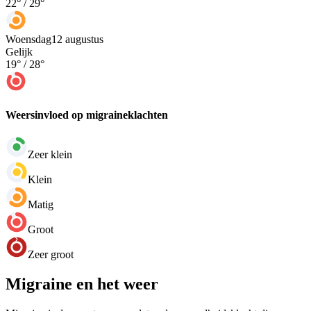
22
° /
29
°
Woensdag
12 augustus
Gelijk
19
° /
28
°
Weersinvloed op migraineklachten
Zeer klein
Klein
Matig
Groot
Zeer groot
Migraine en het weer