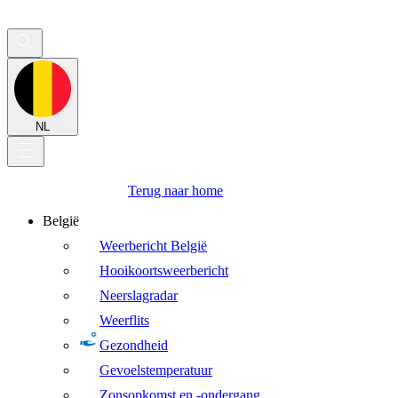
NL
Terug naar home
België
Weerbericht België
Hooikoortsweerbericht
Neerslagradar
Weerflits
Gezondheid
Gevoelstemperatuur
Zonsopkomst en -ondergang