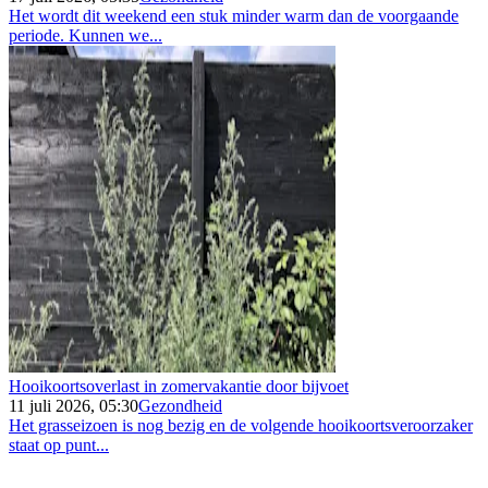
Het wordt dit weekend een stuk minder warm dan de voorgaande
periode. Kunnen we...
Hooikoortsoverlast in zomervakantie door bijvoet
11 juli 2026, 05:30
Gezondheid
Het grasseizoen is nog bezig en de volgende hooikoortsveroorzaker
staat op punt...