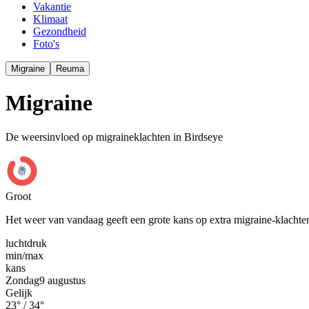
Vakantie
Klimaat
Gezondheid
Foto's
Migraine
Reuma
Migraine
De weersinvloed op migraineklachten in Birdseye
Groot
Het weer van vandaag geeft een grote kans op extra migraine-klachte
luchtdruk
min
/
max
kans
Zondag
9 augustus
Gelijk
23
° /
34
°