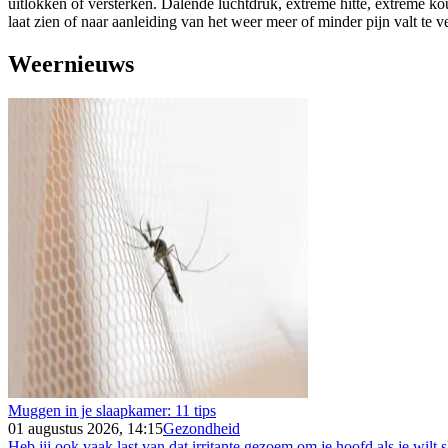
uitlokken of versterken. Dalende luchtdruk, extreme hitte, extreme k
laat zien of naar aanleiding van het weer meer of minder pijn valt te 
Weernieuws
Muggen in je slaapkamer: 11 tips
01 augustus 2026, 14:15
Gezondheid
Heb jij ook vaak last van dat irritante gezoem om je hoofd als je wilt s