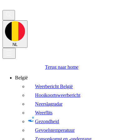
NL
Terug naar home
België
Weerbericht België
Hooikoortsweerbericht
Neerslagradar
Weerflits
Gezondheid
Gevoelstemperatuur
Zonsopkomst en -ondergang