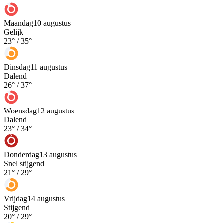
Maandag
10 augustus
Gelijk
23
° /
35
°
Dinsdag
11 augustus
Dalend
26
° /
37
°
Woensdag
12 augustus
Dalend
23
° /
34
°
Donderdag
13 augustus
Snel stijgend
21
° /
29
°
Vrijdag
14 augustus
Stijgend
20
° /
29
°