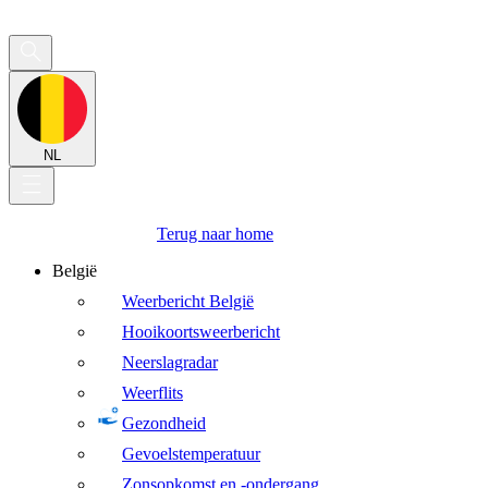
NL
Terug naar home
België
Weerbericht België
Hooikoortsweerbericht
Neerslagradar
Weerflits
Gezondheid
Gevoelstemperatuur
Zonsopkomst en -ondergang