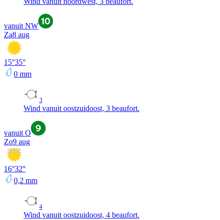
Wind vanuit noordwest, 3 beaufort.
vanuit NW
Za
8 aug
15
°
35
°
0
mm
3
Wind vanuit oostzuidoost, 3 beaufort.
vanuit O
Zo
9 aug
16
°
32
°
0,2
mm
4
Wind vanuit oostzuidoost, 4 beaufort.