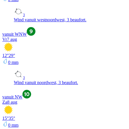
3
Wind vanuit westnoordwest, 3 beaufort.
vanuit WNW
Vr
7 aug
12
°
29
°
0
mm
3
Wind vanuit noordwest, 3 beaufort.
vanuit NW
Za
8 aug
15
°
35
°
0
mm