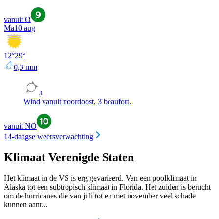
vanuit O
Ma
10 aug
12
°
29
°
0,3
mm
3
Wind vanuit noordoost, 3 beaufort.
vanuit NO
14-daagse weersverwachting
Klimaat Verenigde Staten
Het klimaat in de VS is erg gevarieerd. Van een poolklimaat in
Alaska tot een subtropisch klimaat in Florida. Het zuiden is berucht
om de hurricanes die van juli tot en met november veel schade
kunnen aanr...