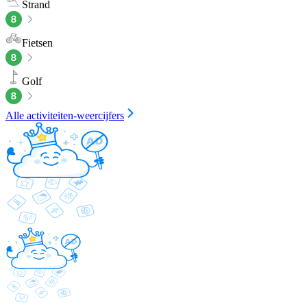
Strand
Fietsen
Golf
Alle activiteiten-weercijfers