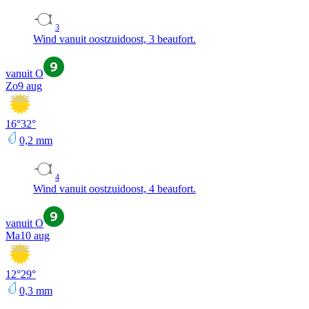
3
Wind vanuit oostzuidoost, 3 beaufort.
vanuit O
Zo
9 aug
16
°
32
°
0,2
mm
4
Wind vanuit oostzuidoost, 4 beaufort.
vanuit O
Ma
10 aug
12
°
29
°
0,3
mm