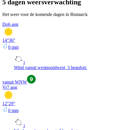
5 dagen weersverwachting
Het weer voor de komende dagen in Bismarck
Do
6 aug
14
°
36
°
0
mm
3
Wind vanuit westnoordwest, 3 beaufort.
vanuit WNW
Vr
7 aug
12
°
29
°
0
mm
3