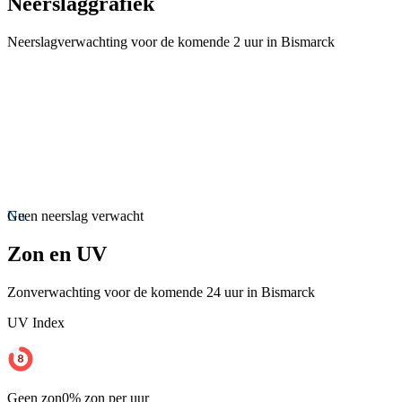
Neerslaggrafiek
Neerslagverwachting voor de komende 2 uur in Bismarck
Nu
Geen neerslag verwacht
Zon en UV
Zonverwachting voor de komende 24 uur in Bismarck
UV Index
Geen zon
0% zon per uur