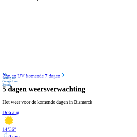
Nu
Zon en UV komende 7 dagen
Weinig zon
Geregeld zon
Zonnig
5 dagen weersverwachting
Het weer voor de komende dagen in Bismarck
Do
6 aug
14
°
36
°
0
mm