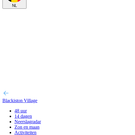
NL
Blackiston Village
48 uur
14 dagen
Neerslagradar
Zon en maan
Activiteiten