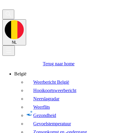
NL
Terug naar home
België
Weerbericht België
Hooikoortsweerbericht
Neerslagradar
Weerflits
Gezondheid
Gevoelstemperatuur
Zonsopkomst en -ondergang