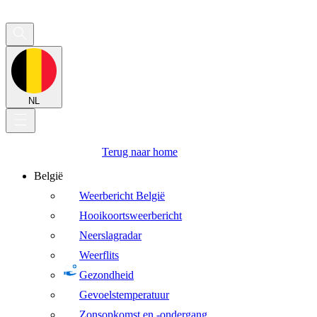
NL
Terug naar home
België
Weerbericht België
Hooikoortsweerbericht
Neerslagradar
Weerflits
Gezondheid
Gevoelstemperatuur
Zonsopkomst en -ondergang