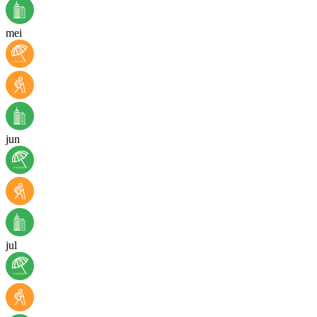
mei
jun
jul