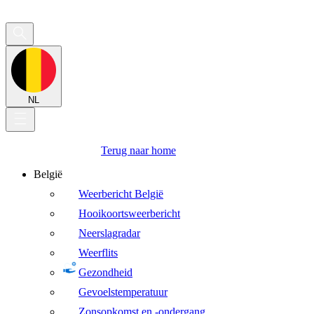
NL
Terug naar home
België
Weerbericht België
Hooikoortsweerbericht
Neerslagradar
Weerflits
Gezondheid
Gevoelstemperatuur
Zonsopkomst en -ondergang