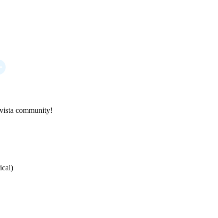
ovista community!
cal)