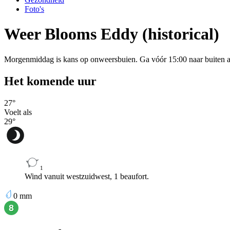
Foto's
Weer Blooms Eddy (historical)
Morgenmiddag is kans op onweersbuien. Ga vóór 15:00 naar buiten al
Het komende uur
27
°
Voelt als
29
°
1
Wind vanuit westzuidwest, 1 beaufort.
0
mm