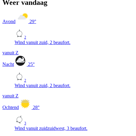
Weer vandaag
Avond
29
°
2
Wind vanuit zuid, 2 beaufort.
vanuit Z
Nacht
25
°
2
Wind vanuit zuid, 2 beaufort.
vanuit Z
Ochtend
28
°
3
Wind vanuit zuidzuidwest, 3 beaufort.