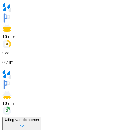
10
uur
dec
0
°
/
8
°
10
uur
Uitleg van de iconen