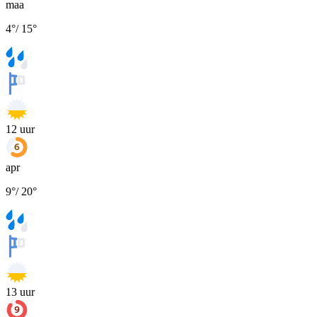
maa
4
°
/
15
°
12
uur
apr
9
°
/
20
°
13
uur