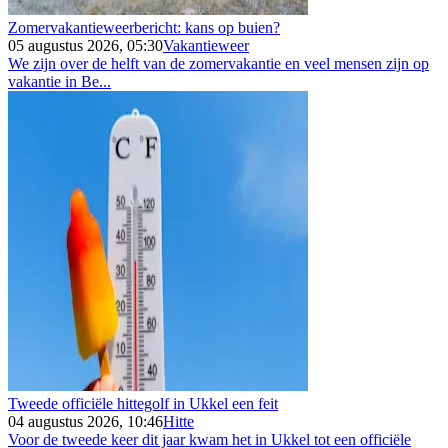
Zomervakantieweerbericht: kans op buien?
05 augustus 2026, 05:30
Vakantieweer
We zijn over de helft van de zomervakantie en veel mensen zijn op
vakantie in Be...
Tweede officiële hittegolf in Ukkel een feit
04 augustus 2026, 10:46
Hitte
Voor de tweede keer dit jaar kwam het in Ukkel tot een officiële