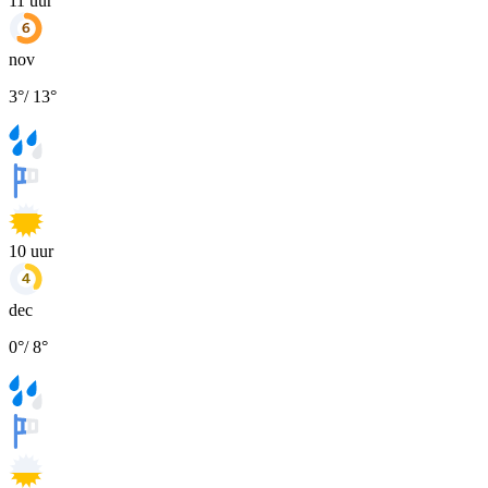
11
uur
nov
3
°
/
13
°
10
uur
dec
0
°
/
8
°