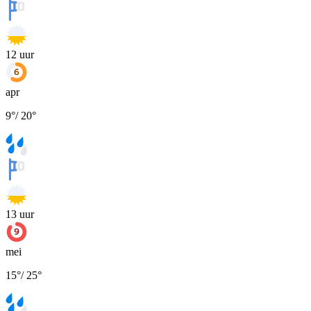
12
uur
apr
9
°
/
20
°
13
uur
mei
15
°
/
25
°