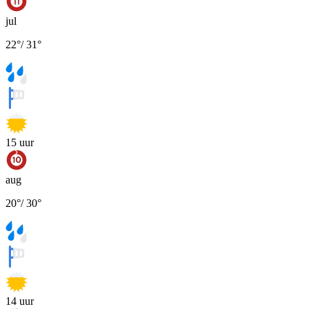
jul
22
°
/
31
°
15
uur
aug
20
°
/
30
°
14
uur