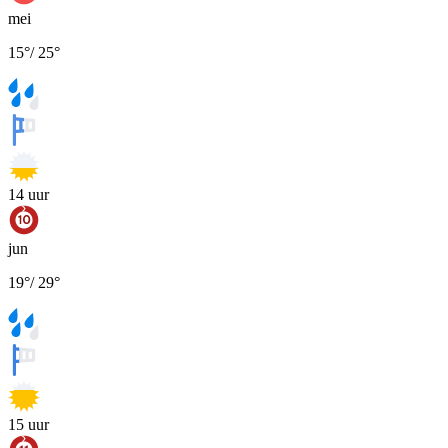
mei
15
°
/
25
°
14
uur
jun
19
°
/
29
°
15
uur