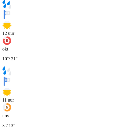
12
uur
okt
10
°
/
21
°
11
uur
nov
3
°
/
13
°