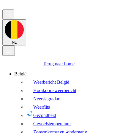
NL
Terug naar home
België
Weerbericht België
Hooikoortsweerbericht
Neerslagradar
Weerflits
Gezondheid
Gevoelstemperatuur
Zonsopkomst en -ondergang