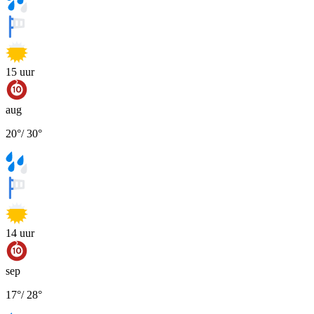
15
uur
aug
20
°
/
30
°
14
uur
sep
17
°
/
28
°