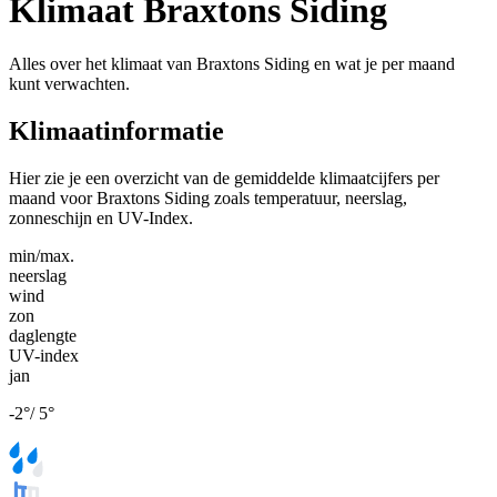
Klimaat Braxtons Siding
Alles over het klimaat van Braxtons Siding en wat je per maand
kunt verwachten.
Klimaatinformatie
Hier zie je een overzicht van de gemiddelde klimaatcijfers per
maand voor Braxtons Siding zoals temperatuur, neerslag,
zonneschijn en UV-Index.
min/max.
neerslag
wind
zon
daglengte
UV-index
jan
-2
°
/
5
°