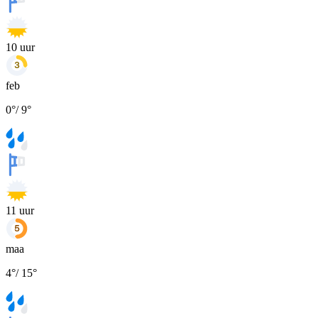
10
uur
feb
0
°
/
9
°
11
uur
maa
4
°
/
15
°