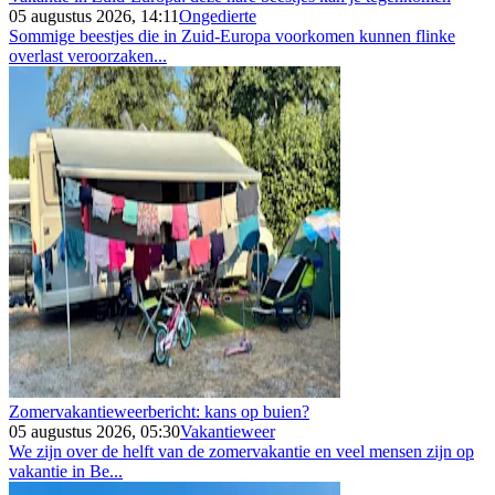
05 augustus 2026, 14:11
Ongedierte
Sommige beestjes die in Zuid-Europa voorkomen kunnen flinke
overlast veroorzaken...
Zomervakantieweerbericht: kans op buien?
05 augustus 2026, 05:30
Vakantieweer
We zijn over de helft van de zomervakantie en veel mensen zijn op
vakantie in Be...