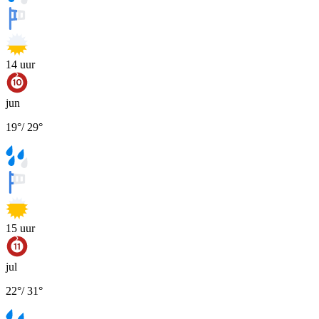
14
uur
jun
19
°
/
29
°
15
uur
jul
22
°
/
31
°