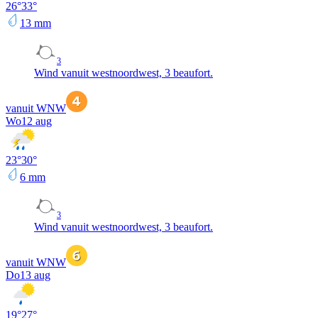
26
°
33
°
13
mm
3
Wind vanuit westnoordwest, 3 beaufort.
vanuit WNW
Wo
12 aug
23
°
30
°
6
mm
3
Wind vanuit westnoordwest, 3 beaufort.
vanuit WNW
Do
13 aug
19
°
27
°