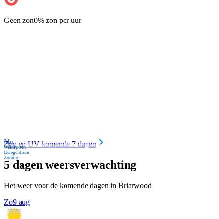
Geen zon
0% zon per uur
Nu
Zon en UV komende 7 dagen
Weinig zon
Geregeld zon
Zonnig
5 dagen weersverwachting
Het weer voor de komende dagen in Briarwood
Zo
9 aug