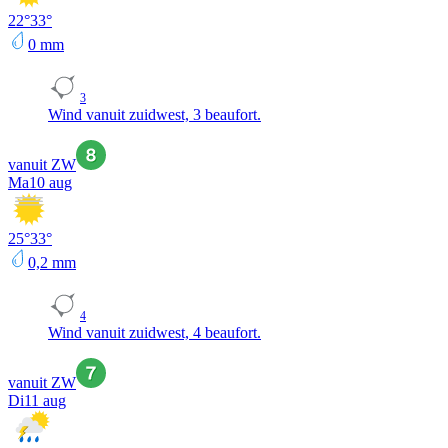
22
°
33
°
0
mm
3
Wind vanuit zuidwest, 3 beaufort.
vanuit ZW
Ma
10 aug
25
°
33
°
0,2
mm
4
Wind vanuit zuidwest, 4 beaufort.
vanuit ZW
Di
11 aug