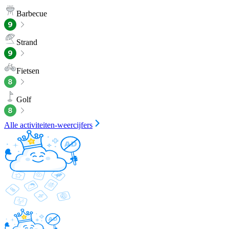
Barbecue
Strand
Fietsen
Golf
Alle activiteiten-weercijfers