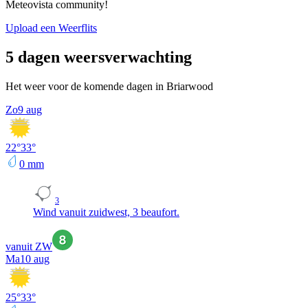
Meteovista community!
Upload een Weerflits
5 dagen weersverwachting
Het weer voor de komende dagen in Briarwood
Zo
9 aug
22
°
33
°
0
mm
3
Wind vanuit zuidwest, 3 beaufort.
vanuit ZW
Ma
10 aug
25
°
33
°