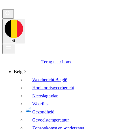
NL
Terug naar home
België
Weerbericht België
Hooikoortsweerbericht
Neerslagradar
Weerflits
Gezondheid
Gevoelstemperatuur
Zonsopkomst en -ondergang