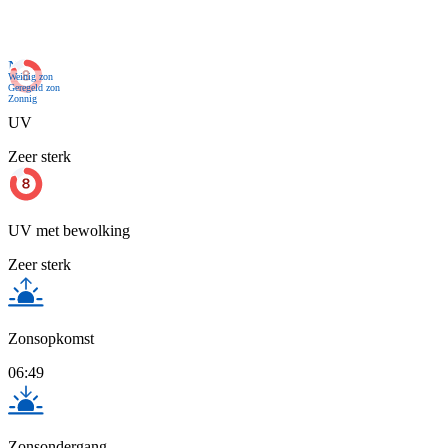
Nu
Weinig zon
Geregeld zon
Zonnig
UV
Zeer sterk
UV met bewolking
Zeer sterk
Zonsopkomst
06:49
Zonsondergang