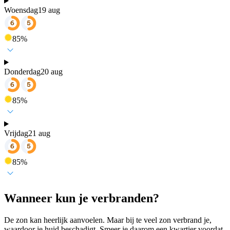
Woensdag
19 aug
85
%
Donderdag
20 aug
85
%
Vrijdag
21 aug
85
%
Wanneer kun je verbranden?
De zon kan heerlijk aanvoelen. Maar bij te veel zon verbrand je,
waardoor je huid beschadigt. Smeer je daarom een kwartier voordat