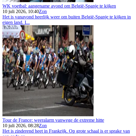
WK voetbal: aangename avond om België-Spanje te kijken
10 juli 2026, 10:40
Zon
Het is vanavond heerlijk weer om buiten België-Spanje te kijken in
eigen land. I...
Tour de France: weeralarm vanwege de extreme hitte
10 juli 2026, 08:28
Zon
Het is zinderend heet in Frankrijk. Op grote schaal is er sprake van