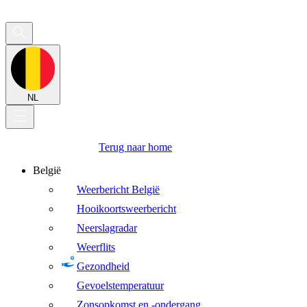
NL
Terug naar home
België
Weerbericht België
Hooikoortsweerbericht
Neerslagradar
Weerflits
Gezondheid
Gevoelstemperatuur
Zonsopkomst en -ondergang