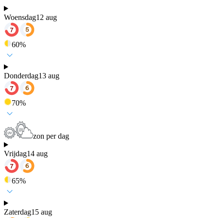
Woensdag
12 aug
60
%
Donderdag
13 aug
70
%
zon per dag
Vrijdag
14 aug
65
%
Zaterdag
15 aug