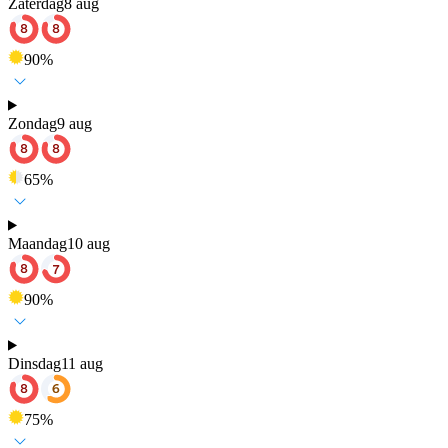
Zaterdag
8 aug
90
%
Zondag
9 aug
65
%
Maandag
10 aug
90
%
Dinsdag
11 aug
75
%