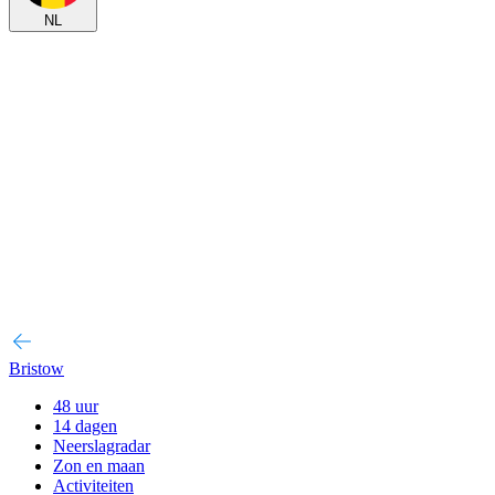
NL
Bristow
48 uur
14 dagen
Neerslagradar
Zon en maan
Activiteiten