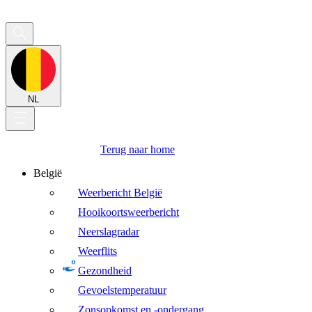
NL
Terug naar home
België
Weerbericht België
Hooikoortsweerbericht
Neerslagradar
Weerflits
Gezondheid
Gevoelstemperatuur
Zonsopkomst en -ondergang