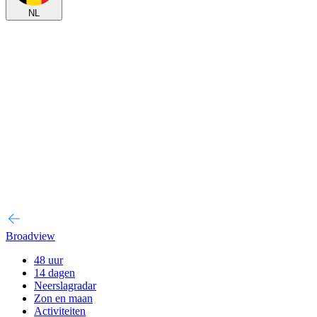
NL
Broadview
48 uur
14 dagen
Neerslagradar
Zon en maan
Activiteiten