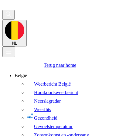
NL
Terug naar home
België
Weerbericht België
Hooikoortsweerbericht
Neerslagradar
Weerflits
Gezondheid
Gevoelstemperatuur
Zonsopkomst en -ondergang