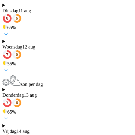
Dinsdag
11 aug
65
%
Woensdag
12 aug
55
%
zon per dag
Donderdag
13 aug
65
%
Vrijdag
14 aug