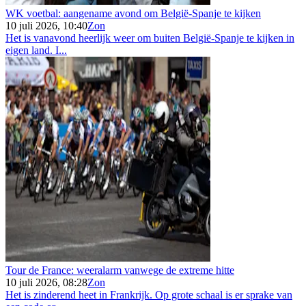
WK voetbal: aangename avond om België-Spanje te kijken
10 juli 2026, 10:40
Zon
Het is vanavond heerlijk weer om buiten België-Spanje te kijken in
eigen land. I...
Tour de France: weeralarm vanwege de extreme hitte
10 juli 2026, 08:28
Zon
Het is zinderend heet in Frankrijk. Op grote schaal is er sprake van