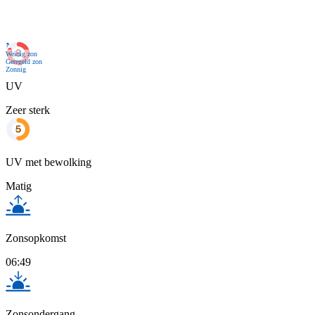
Nu
Weinig zon
Geregeld zon
Zonnig
UV
Zeer sterk
UV met bewolking
Matig
Zonsopkomst
06:49
Zonsondergang