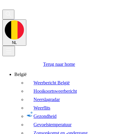
NL
Terug naar home
België
Weerbericht België
Hooikoortsweerbericht
Neerslagradar
Weerflits
Gezondheid
Gevoelstemperatuur
Zonsopkomst en -ondergang