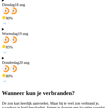
Dinsdag
18 aug
90
%
Woensdag
19 aug
85
%
Donderdag
20 aug
80
%
Wanneer kun je verbranden?
De zon kan heerlijk aanvoelen. Maar bij te veel zon verbrand je,
waardoor je huid beschadigt. Smeer je daarom een kwartier voordat