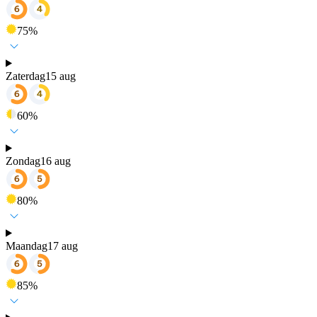
75
%
Zaterdag
15 aug
60
%
Zondag
16 aug
80
%
Maandag
17 aug
85
%