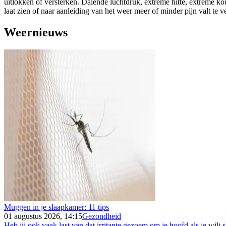
uitlokken of versterken. Dalende luchtdruk, extreme hitte, extreme k
laat zien of naar aanleiding van het weer meer of minder pijn valt te 
Weernieuws
Muggen in je slaapkamer: 11 tips
01 augustus 2026, 14:15
Gezondheid
Heb jij ook vaak last van dat irritante gezoem om je hoofd als je wilt s