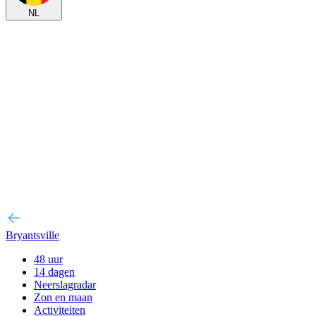
NL
Bryantsville
48 uur
14 dagen
Neerslagradar
Zon en maan
Activiteiten