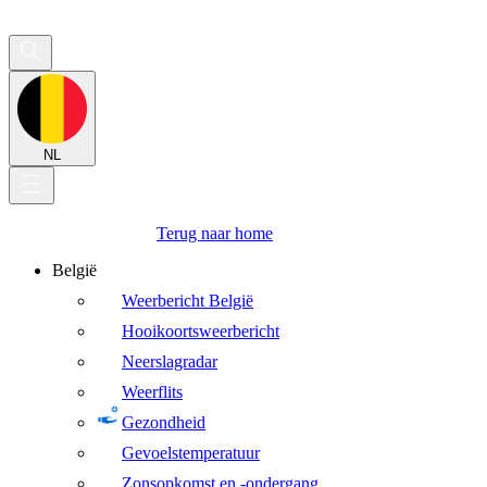
NL
Terug naar home
België
Weerbericht België
Hooikoortsweerbericht
Neerslagradar
Weerflits
Gezondheid
Gevoelstemperatuur
Zonsopkomst en -ondergang