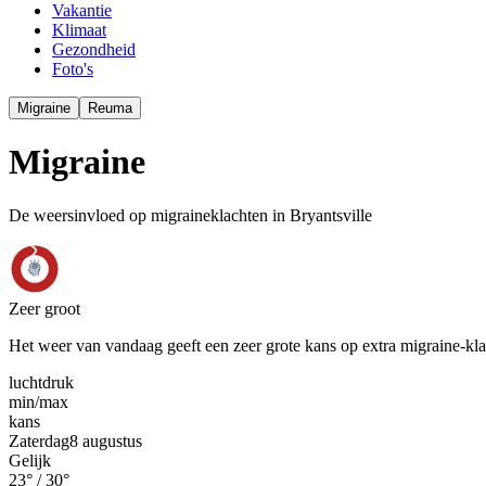
Vakantie
Klimaat
Gezondheid
Foto's
Migraine
Reuma
Migraine
De weersinvloed op migraineklachten in Bryantsville
Zeer groot
Het weer van vandaag geeft een zeer grote kans op extra migraine-kl
luchtdruk
min
/
max
kans
Zaterdag
8 augustus
Gelijk
23
° /
30
°