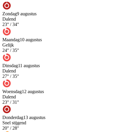
Zondag
9 augustus
Dalend
23
° /
34
°
Maandag
10 augustus
Gelijk
24
° /
35
°
Dinsdag
11 augustus
Dalend
27
° /
35
°
Woensdag
12 augustus
Dalend
23
° /
31
°
Donderdag
13 augustus
Snel stijgend
20
° /
28
°