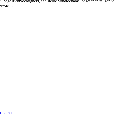
ou, hoge luchtvochtigheid, een sterke windtoename, onweer en fel zonl
verwachten.
lapen? L...