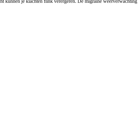
icht kunnen je klachten flink verergeren. De migraine weerverwachting