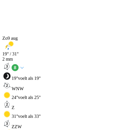
Zo
9 aug
19
° /
31
°
2
mm
19
°
voelt als 19°
WNW
24
°
voelt als 25°
Z
31
°
voelt als 33°
ZZW