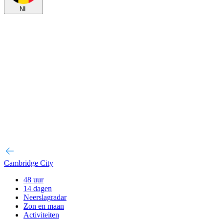
NL
Cambridge City
48 uur
14 dagen
Neerslagradar
Zon en maan
Activiteiten