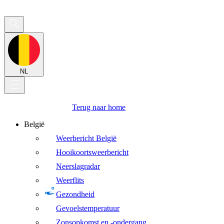
NL
Terug naar home
België
Weerbericht België
Hooikoortsweerbericht
Neerslagradar
Weerflits
Gezondheid
Gevoelstemperatuur
Zonsopkomst en -ondergang