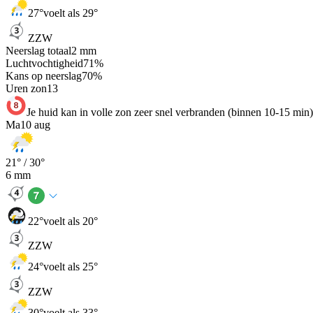
27
°
voelt als 29°
ZZW
Neerslag totaal
2
mm
Luchtvochtigheid
71
%
Kans op neerslag
70
%
Uren zon
13
Je huid kan in volle zon zeer snel verbranden (binnen 10-15 min)
Ma
10 aug
21
° /
30
°
6
mm
22
°
voelt als 20°
ZZW
24
°
voelt als 25°
ZZW
30
°
voelt als 33°