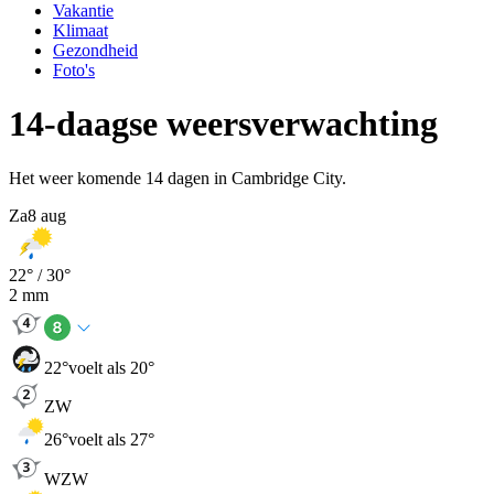
Vakantie
Klimaat
Gezondheid
Foto's
14-daagse weersverwachting
Het weer komende 14 dagen in Cambridge City.
Za
8 aug
22
° /
30
°
2
mm
22
°
voelt als 20°
ZW
26
°
voelt als 27°
WZW