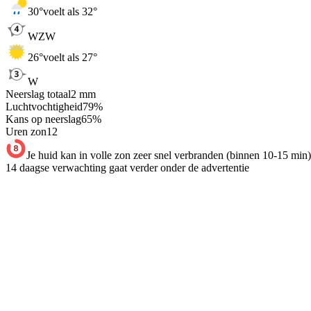
30
°
voelt als 32°
WZW
26
°
voelt als 27°
W
Neerslag totaal
2
mm
Luchtvochtigheid
79
%
Kans op neerslag
65
%
Uren zon
12
Je huid kan in volle zon zeer snel verbranden (binnen 10-15 min)
14 daagse verwachting gaat verder onder de advertentie