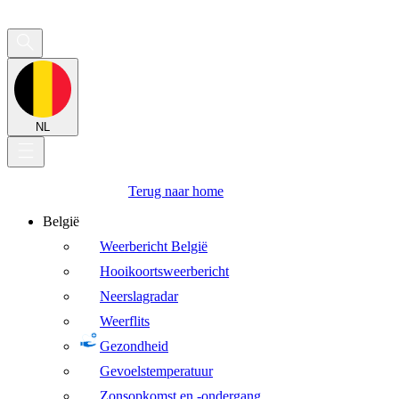
NL
Terug naar home
België
Weerbericht België
Hooikoortsweerbericht
Neerslagradar
Weerflits
Gezondheid
Gevoelstemperatuur
Zonsopkomst en -ondergang