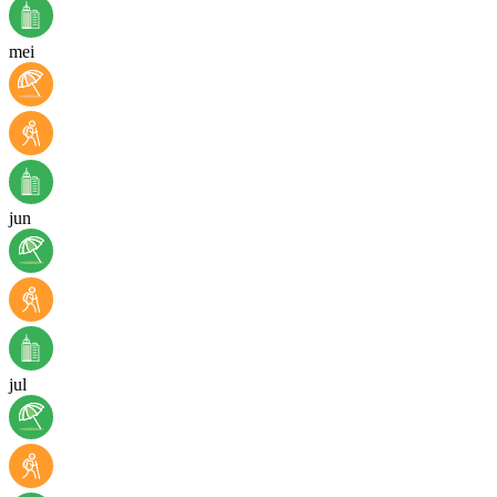
mei
jun
jul