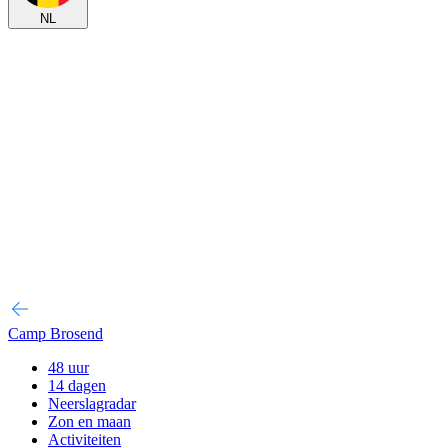
NL
Camp Brosend
48 uur
14 dagen
Neerslagradar
Zon en maan
Activiteiten