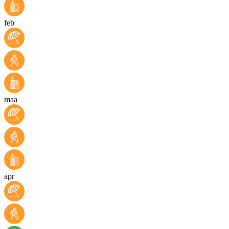
feb
maa
apr