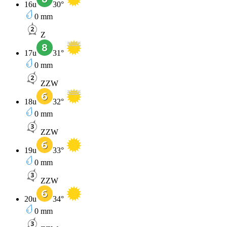
16u
30
°
0
mm
Z
17u
31
°
0
mm
ZZW
18u
32
°
0
mm
ZZW
19u
33
°
0
mm
ZZW
20u
34
°
0
mm