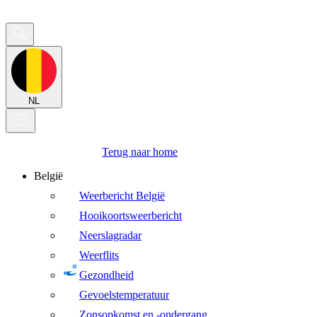
NL
Terug naar home
België
Weerbericht België
Hooikoortsweerbericht
Neerslagradar
Weerflits
Gezondheid
Gevoelstemperatuur
Zonsopkomst en -ondergang