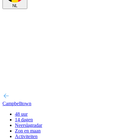
NL
Campbelltown
48 uur
14 dagen
Neerslagradar
Zon en maan
Activiteiten