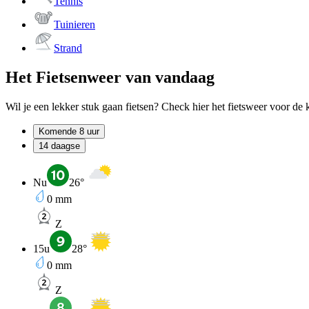
Tennis
Tuinieren
Strand
Het Fietsenweer van vandaag
Wil je een lekker stuk gaan fietsen? Check hier het fietsweer voor d
Komende 8 uur
14 daagse
Nu
26
°
0
mm
Z
15u
28
°
0
mm
Z