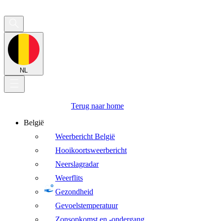
NL
Terug naar home
België
Weerbericht België
Hooikoortsweerbericht
Neerslagradar
Weerflits
Gezondheid
Gevoelstemperatuur
Zonsopkomst en -ondergang