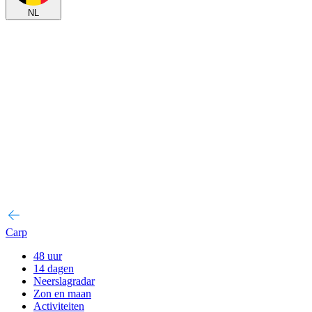
NL
Carp
48 uur
14 dagen
Neerslagradar
Zon en maan
Activiteiten