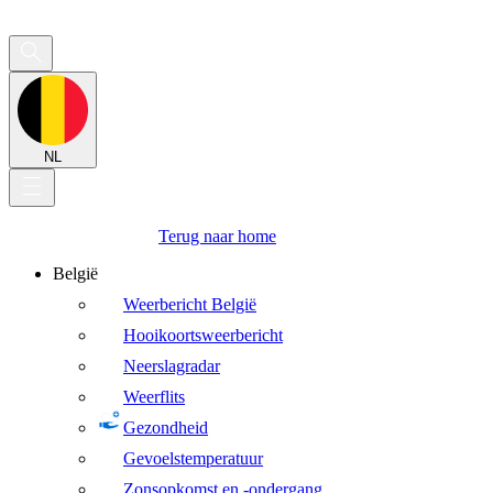
NL
Terug naar home
België
Weerbericht België
Hooikoortsweerbericht
Neerslagradar
Weerflits
Gezondheid
Gevoelstemperatuur
Zonsopkomst en -ondergang