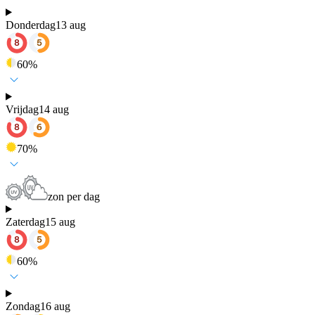
Donderdag
13 aug
60
%
Vrijdag
14 aug
70
%
zon per dag
Zaterdag
15 aug
60
%
Zondag
16 aug