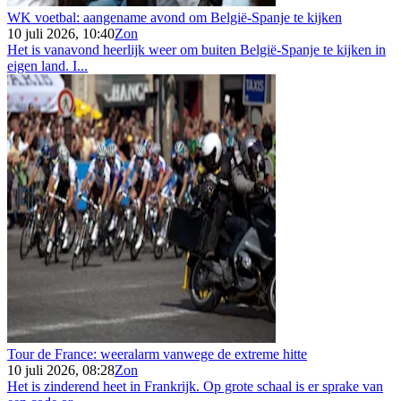
WK voetbal: aangename avond om België-Spanje te kijken
10 juli 2026, 10:40
Zon
Het is vanavond heerlijk weer om buiten België-Spanje te kijken in
eigen land. I...
Tour de France: weeralarm vanwege de extreme hitte
10 juli 2026, 08:28
Zon
Het is zinderend heet in Frankrijk. Op grote schaal is er sprake van