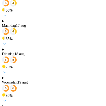
65
%
Maandag
17 aug
65
%
Dinsdag
18 aug
75
%
Woensdag
19 aug
80
%