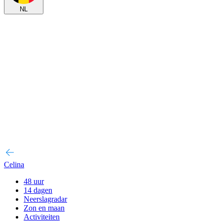
NL
Celina
48 uur
14 dagen
Neerslagradar
Zon en maan
Activiteiten