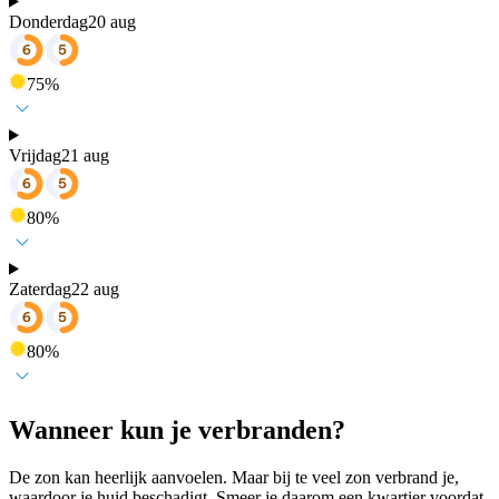
Donderdag
20 aug
75
%
Vrijdag
21 aug
80
%
Zaterdag
22 aug
80
%
Wanneer kun je verbranden?
De zon kan heerlijk aanvoelen. Maar bij te veel zon verbrand je,
waardoor je huid beschadigt. Smeer je daarom een kwartier voordat