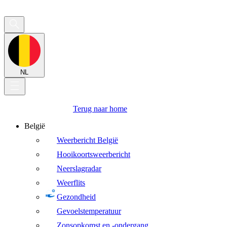
NL
Terug naar home
België
Weerbericht België
Hooikoortsweerbericht
Neerslagradar
Weerflits
Gezondheid
Gevoelstemperatuur
Zonsopkomst en -ondergang