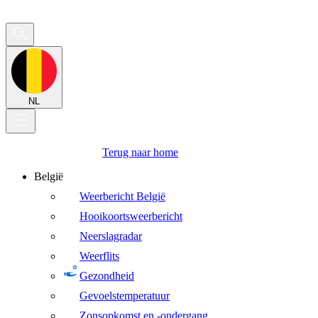
NL
Terug naar home
België
Weerbericht België
Hooikoortsweerbericht
Neerslagradar
Weerflits
Gezondheid
Gevoelstemperatuur
Zonsopkomst en -ondergang