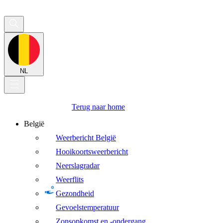
NL
Terug naar home
België
Weerbericht België
Hooikoortsweerbericht
Neerslagradar
Weerflits
Gezondheid
Gevoelstemperatuur
Zonsopkomst en -ondergang