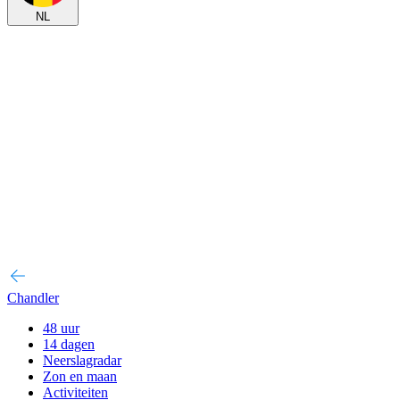
NL
Chandler
48 uur
14 dagen
Neerslagradar
Zon en maan
Activiteiten