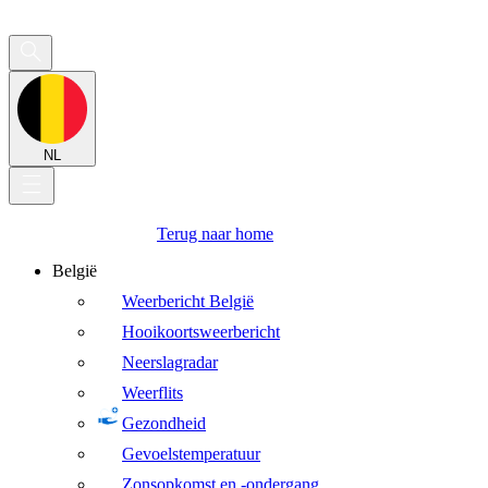
NL
Terug naar home
België
Weerbericht België
Hooikoortsweerbericht
Neerslagradar
Weerflits
Gezondheid
Gevoelstemperatuur
Zonsopkomst en -ondergang