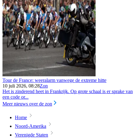
Tour de France: weeralarm vanwege de extreme hitte
10 juli 2026, 08:28
Zon
Het is zinderend heet in Frankrijk. Op grote schaal is er sprake van
een code or...
Meer nieuws over de zon
Home
Noord-Amerika
Verenigde Staten