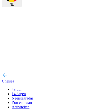
NL
Chelsea
48 uur
14 dagen
Neerslagradar
Zon en maan
Activiteiten