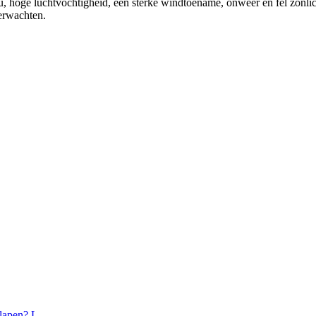
ou, hoge luchtvochtigheid, een sterke windtoename, onweer en fel zonl
verwachten.
lapen? L...