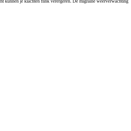
icht kunnen je klachten flink verergeren. De migraine weerverwachting