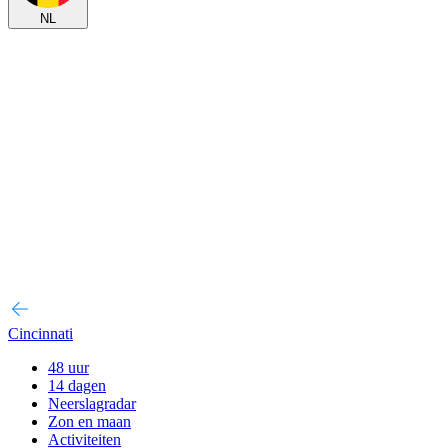
NL
Cincinnati
48 uur
14 dagen
Neerslagradar
Zon en maan
Activiteiten