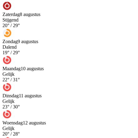
Zaterdag
8 augustus
Stijgend
20
° /
29
°
Zondag
9 augustus
Dalend
19
° /
29
°
Maandag
10 augustus
Gelijk
22
° /
31
°
Dinsdag
11 augustus
Gelijk
23
° /
30
°
Woensdag
12 augustus
Gelijk
20
° /
28
°