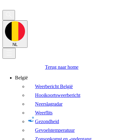
NL
Terug naar home
België
Weerbericht België
Hooikoortsweerbericht
Neerslagradar
Weerflits
Gezondheid
Gevoelstemperatuur
Zonsopkomst en -ondergang