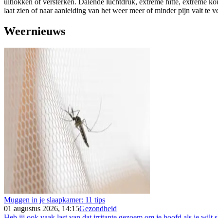
uitlokken of versterken. Dalende luchtdruk, extreme hitte, extreme k
laat zien of naar aanleiding van het weer meer of minder pijn valt te 
Weernieuws
Muggen in je slaapkamer: 11 tips
01 augustus 2026, 14:15
Gezondheid
Heb jij ook vaak last van dat irritante gezoem om je hoofd als je wilt s