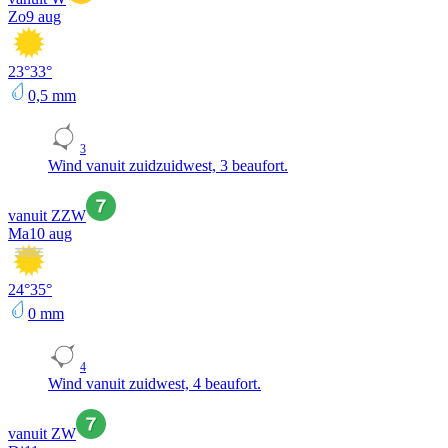
Zo
9 aug
23
°
33
°
0,5
mm
3
Wind vanuit zuidzuidwest, 3 beaufort.
vanuit ZZW
Ma
10 aug
24
°
35
°
0
mm
4
Wind vanuit zuidwest, 4 beaufort.
vanuit ZW