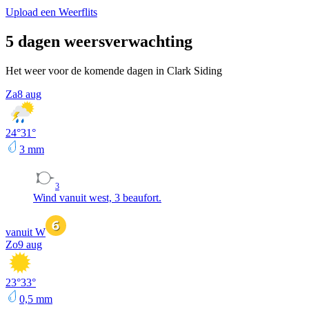
Upload een Weerflits
5 dagen weersverwachting
Het weer voor de komende dagen in Clark Siding
Za
8 aug
24
°
31
°
3
mm
3
Wind vanuit west, 3 beaufort.
vanuit W
Zo
9 aug
23
°
33
°
0,5
mm