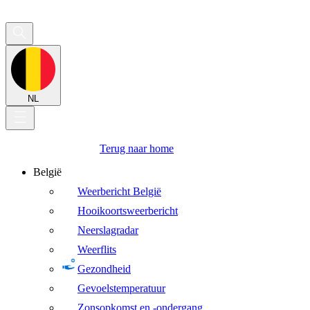
NL
Terug naar home
België
Weerbericht België
Hooikoortsweerbericht
Neerslagradar
Weerflits
Gezondheid
Gevoelstemperatuur
Zonsopkomst en -ondergang