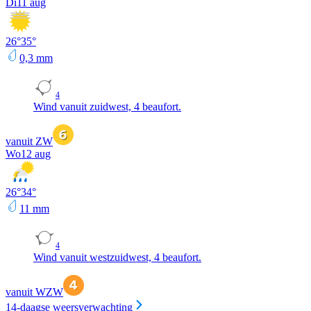
Di
11 aug
26
°
35
°
0,3
mm
4
Wind vanuit zuidwest, 4 beaufort.
vanuit ZW
Wo
12 aug
26
°
34
°
11
mm
4
Wind vanuit westzuidwest, 4 beaufort.
vanuit WZW
14-daagse weersverwachting