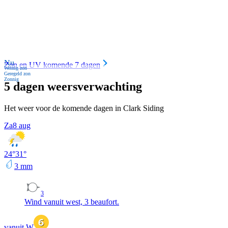
Nu
Zon en UV komende 7 dagen
Weinig zon
Geregeld zon
Zonnig
5 dagen weersverwachting
Het weer voor de komende dagen in Clark Siding
Za
8 aug
24
°
31
°
3
mm
3
Wind vanuit west, 3 beaufort.
vanuit W