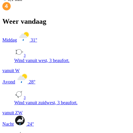
Weer vandaag
Middag
31
°
3
Wind vanuit west, 3 beaufort.
vanuit W
Avond
28
°
3
Wind vanuit zuidwest, 3 beaufort.
vanuit ZW
Nacht
24
°