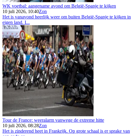
WK voetbal: aangename avond om België-Spanje te kijken
10 juli 2026, 10:40
Zon
Het is vanavond heerlijk weer om buiten België-Spanje te kijken in
eigen land. I...
Tour de France: weeralarm vanwege de extreme hitte
10 juli 2026, 08:28
Zon
Het is zinderend heet in Frankrijk. Op grote schaal is er sprake van