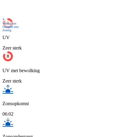
Nu
Weinig zon
Geregeld zon
Zonnig
UV
Zeer sterk
UV met bewolking
Zeer sterk
Zonsopkomst
06:02
Zonsondergang