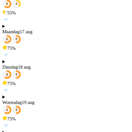
55
%
Maandag
17 aug
75
%
Dinsdag
18 aug
75
%
Woensdag
19 aug
75
%