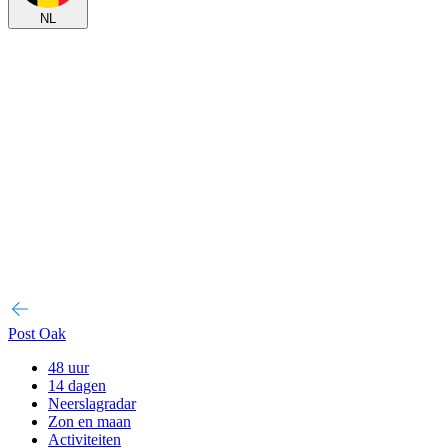
NL
Post Oak
48 uur
14 dagen
Neerslagradar
Zon en maan
Activiteiten