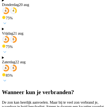
Donderdag
20 aug
75
%
Vrijdag
21 aug
75
%
Zaterdag
22 aug
85
%
Wanneer kun je verbranden?
De zon kan heerlijk aanvoelen. Maar bij te veel zon verbrand je,
waardoor je huid beschadigt. Smeer je daarom een kwartier voordat