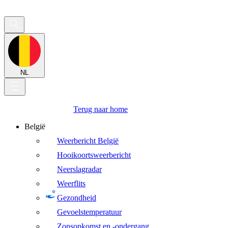
NL
Terug naar home
België
Weerbericht België
Hooikoortsweerbericht
Neerslagradar
Weerflits
Gezondheid
Gevoelstemperatuur
Zonsopkomst en -ondergang