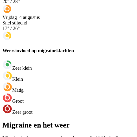
20
° /
28
°
Vrijdag
14 augustus
Snel stijgend
17
° /
26
°
Weersinvloed op migraineklachten
Zeer klein
Klein
Matig
Groot
Zeer groot
Migraine en het weer