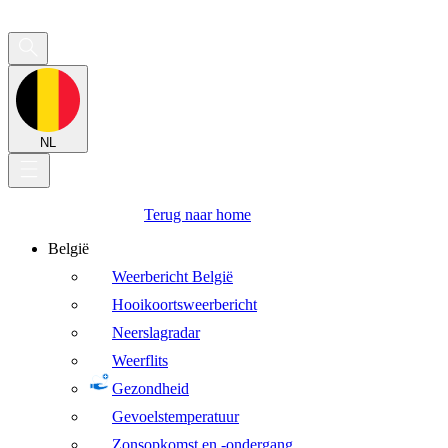
NL
Terug naar home
België
Weerbericht België
Hooikoortsweerbericht
Neerslagradar
Weerflits
Gezondheid
Gevoelstemperatuur
Zonsopkomst en -ondergang