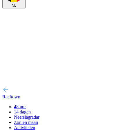
NL
Raeftown
48 uur
14 dagen
Neerslagradar
Zon en maan
Activiteiten