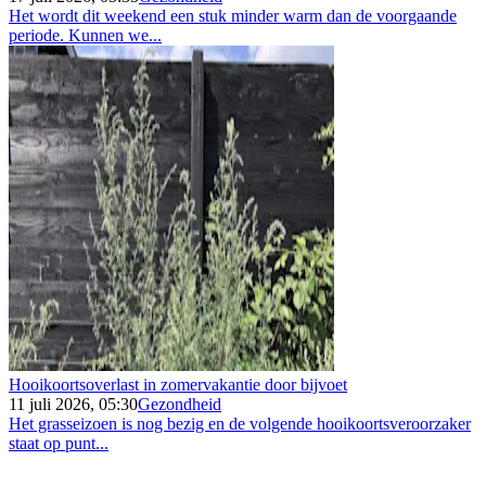
Het wordt dit weekend een stuk minder warm dan de voorgaande
periode. Kunnen we...
Hooikoortsoverlast in zomervakantie door bijvoet
11 juli 2026, 05:30
Gezondheid
Het grasseizoen is nog bezig en de volgende hooikoortsveroorzaker
staat op punt...