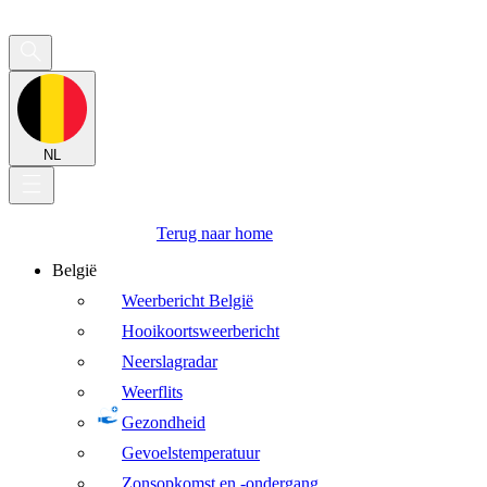
NL
Terug naar home
België
Weerbericht België
Hooikoortsweerbericht
Neerslagradar
Weerflits
Gezondheid
Gevoelstemperatuur
Zonsopkomst en -ondergang