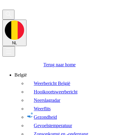
NL
Terug naar home
België
Weerbericht België
Hooikoortsweerbericht
Neerslagradar
Weerflits
Gezondheid
Gevoelstemperatuur
Zonsopkomst en -ondergang