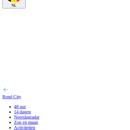
NL
Rend City
48 uur
14 dagen
Neerslagradar
Zon en maan
Activiteiten