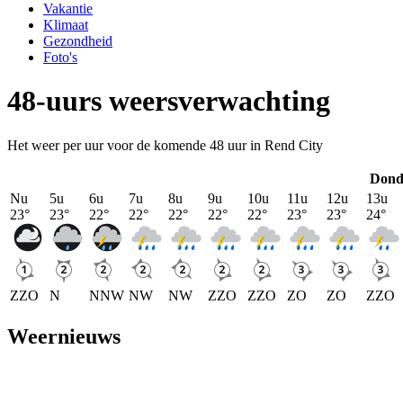
Vakantie
Klimaat
Gezondheid
Foto's
48-uurs weersverwachting
Het weer per uur voor de komende 48 uur in Rend City
Dond
Nu
5u
6u
7u
8u
9u
10u
11u
12u
13u
23
°
23
°
22
°
22
°
22
°
22
°
22
°
23
°
23
°
24
°
ZZO
N
NNW
NW
NW
ZZO
ZZO
ZO
ZO
ZZO
Weernieuws