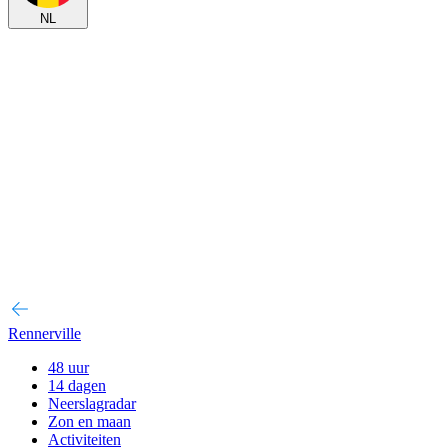
NL
Rennerville
48 uur
14 dagen
Neerslagradar
Zon en maan
Activiteiten