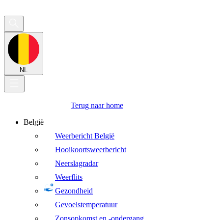
NL
Terug naar home
België
Weerbericht België
Hooikoortsweerbericht
Neerslagradar
Weerflits
Gezondheid
Gevoelstemperatuur
Zonsopkomst en -ondergang