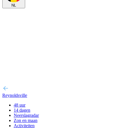
NL
Reynoldsville
48 uur
14 dagen
Neerslagradar
Zon en maan
Activiteiten