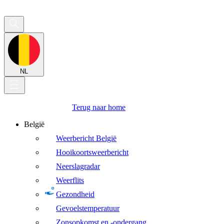
NL
Terug naar home
België
Weerbericht België
Hooikoortsweerbericht
Neerslagradar
Weerflits
Gezondheid
Gevoelstemperatuur
Zonsopkomst en -ondergang