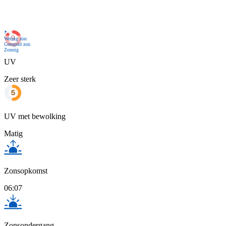
Nu
Weinig zon
Geregeld zon
Zonnig
UV
Zeer sterk
UV met bewolking
Matig
Zonsopkomst
06:07
Zonsondergang