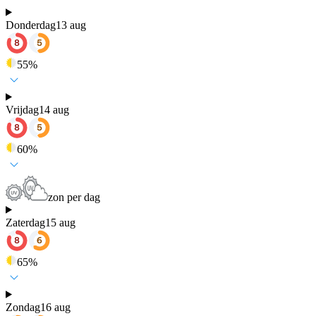
Donderdag
13 aug
55
%
Vrijdag
14 aug
60
%
zon per dag
Zaterdag
15 aug
65
%
Zondag
16 aug