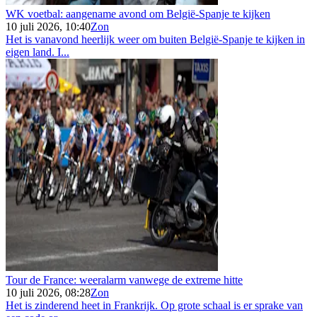
WK voetbal: aangename avond om België-Spanje te kijken
10 juli 2026, 10:40
Zon
Het is vanavond heerlijk weer om buiten België-Spanje te kijken in
eigen land. I...
Tour de France: weeralarm vanwege de extreme hitte
10 juli 2026, 08:28
Zon
Het is zinderend heet in Frankrijk. Op grote schaal is er sprake van