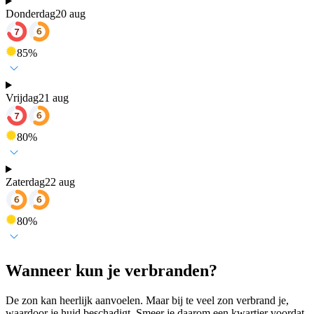
Donderdag
20 aug
85
%
Vrijdag
21 aug
80
%
Zaterdag
22 aug
80
%
Wanneer kun je verbranden?
De zon kan heerlijk aanvoelen. Maar bij te veel zon verbrand je,
waardoor je huid beschadigt. Smeer je daarom een kwartier voordat