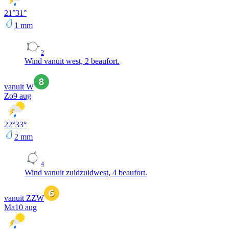
21
°
31
°
1
mm
2
Wind vanuit west, 2 beaufort.
vanuit W
Zo
9 aug
22
°
33
°
2
mm
4
Wind vanuit zuidzuidwest, 4 beaufort.
vanuit ZZW
Ma
10 aug