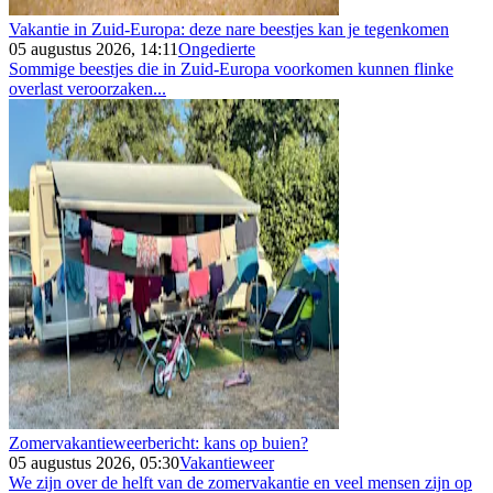
Vakantie in Zuid-Europa: deze nare beestjes kan je tegenkomen
05 augustus 2026, 14:11
Ongedierte
Sommige beestjes die in Zuid-Europa voorkomen kunnen flinke
overlast veroorzaken...
Zomervakantieweerbericht: kans op buien?
05 augustus 2026, 05:30
Vakantieweer
We zijn over de helft van de zomervakantie en veel mensen zijn op