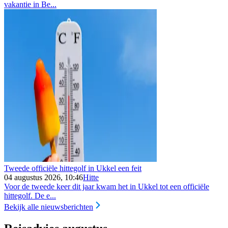
vakantie in Be...
Tweede officiële hittegolf in Ukkel een feit
04 augustus 2026, 10:46
Hitte
Voor de tweede keer dit jaar kwam het in Ukkel tot een officiële
hittegolf. De e...
Bekijk alle nieuwsberichten