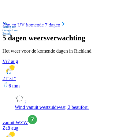
Nu
Zon en UV komende 7 dagen
Weinig zon
Geregeld zon
Zonnig
5 dagen weersverwachting
Het weer voor de komende dagen in Richland
Vr
7 aug
21
°
31
°
6
mm
2
Wind vanuit westzuidwest, 2 beaufort.
vanuit WZW
Za
8 aug