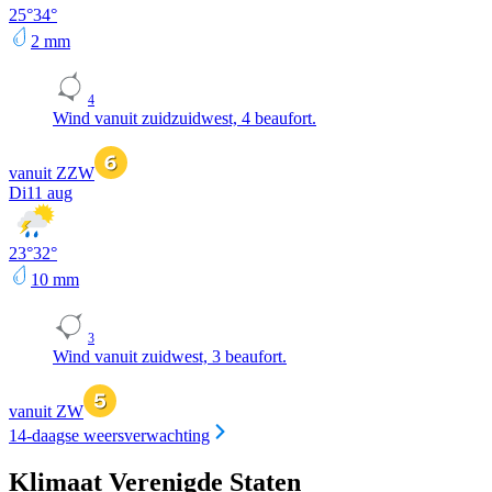
25
°
34
°
2
mm
4
Wind vanuit zuidzuidwest, 4 beaufort.
vanuit ZZW
Di
11 aug
23
°
32
°
10
mm
3
Wind vanuit zuidwest, 3 beaufort.
vanuit ZW
14-daagse weersverwachting
Klimaat Verenigde Staten