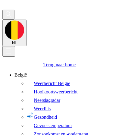
NL
Terug naar home
België
Weerbericht België
Hooikoortsweerbericht
Neerslagradar
Weerflits
Gezondheid
Gevoelstemperatuur
Zonsopkomst en -ondergang