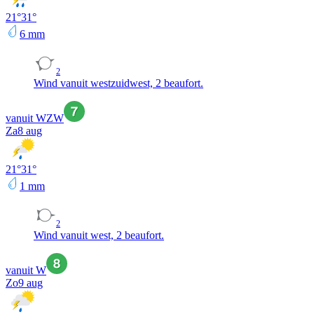
21
°
31
°
6
mm
2
Wind vanuit westzuidwest, 2 beaufort.
vanuit WZW
Za
8 aug
21
°
31
°
1
mm
2
Wind vanuit west, 2 beaufort.
vanuit W
Zo
9 aug