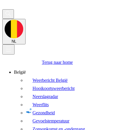
NL
Terug naar home
België
Weerbericht België
Hooikoortsweerbericht
Neerslagradar
Weerflits
Gezondheid
Gevoelstemperatuur
Zonsopkomst en -ondergang