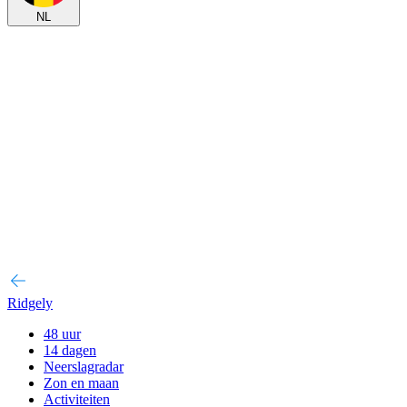
NL
Ridgely
48 uur
14 dagen
Neerslagradar
Zon en maan
Activiteiten