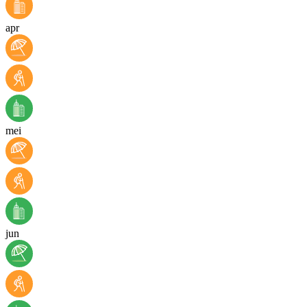
apr
mei
jun