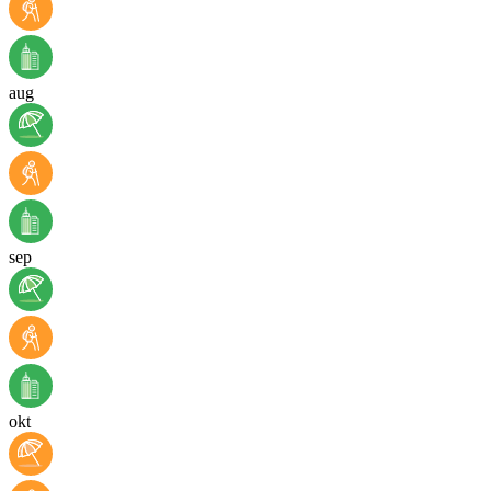
aug
sep
okt