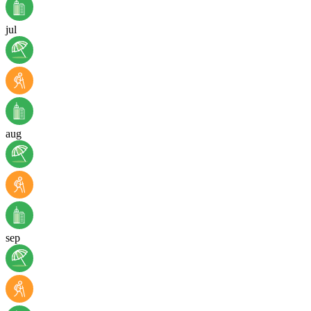
jul
aug
sep