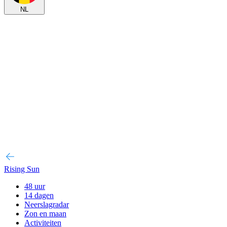
NL
Rising Sun
48 uur
14 dagen
Neerslagradar
Zon en maan
Activiteiten