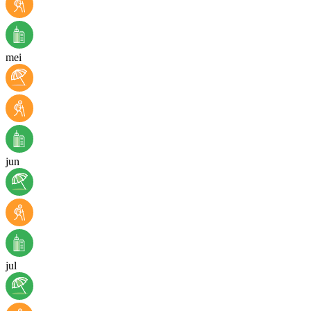
mei
jun
jul