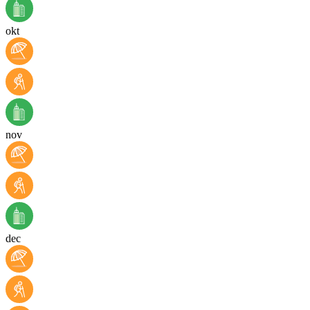
okt
nov
dec