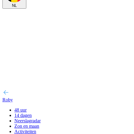
NL
Roby
48 uur
14 dagen
Neerslagradar
Zon en maan
Activiteiten