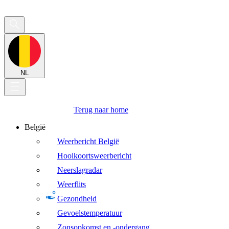
NL
Terug naar home
België
Weerbericht België
Hooikoortsweerbericht
Neerslagradar
Weerflits
Gezondheid
Gevoelstemperatuur
Zonsopkomst en -ondergang