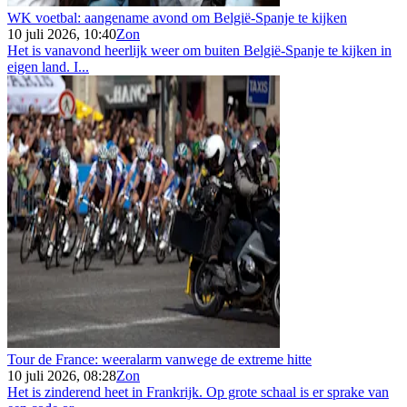
WK voetbal: aangename avond om België-Spanje te kijken
10 juli 2026, 10:40
Zon
Het is vanavond heerlijk weer om buiten België-Spanje te kijken in
eigen land. I...
Tour de France: weeralarm vanwege de extreme hitte
10 juli 2026, 08:28
Zon
Het is zinderend heet in Frankrijk. Op grote schaal is er sprake van