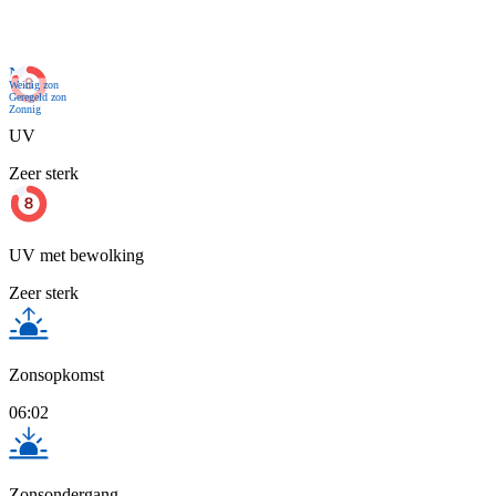
Nu
Weinig zon
Geregeld zon
Zonnig
UV
Zeer sterk
UV met bewolking
Zeer sterk
Zonsopkomst
06:02
Zonsondergang