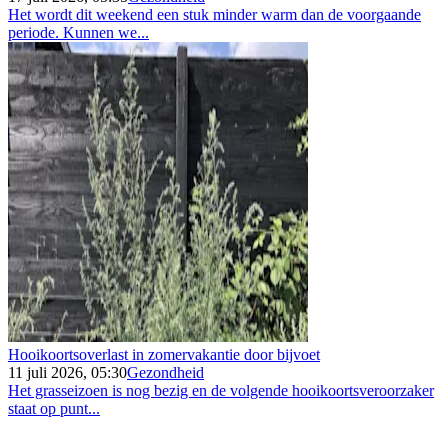
Het wordt dit weekend een stuk minder warm dan de voorgaande
periode. Kunnen we...
Hooikoortsoverlast in zomervakantie door bijvoet
11 juli 2026, 05:30
Gezondheid
Het grasseizoen is nog bezig en de volgende hooikoortsveroorzaker
staat op punt...