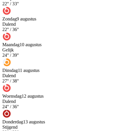
22
° /
33
°
Zondag
9 augustus
Dalend
22
° /
36
°
Maandag
10 augustus
Gelijk
24
° /
39
°
Dinsdag
11 augustus
Dalend
27
° /
38
°
Woensdag
12 augustus
Dalend
24
° /
36
°
Donderdag
13 augustus
Stijgend