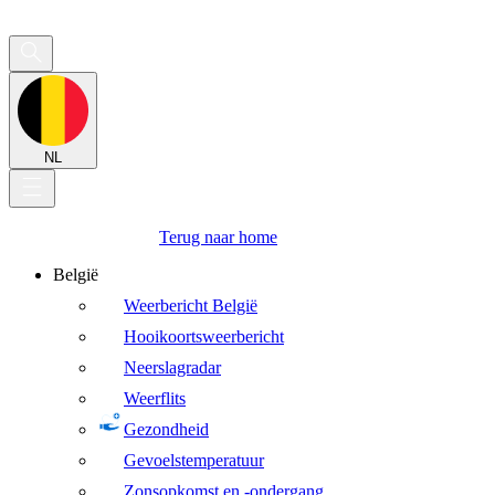
NL
Terug naar home
België
Weerbericht België
Hooikoortsweerbericht
Neerslagradar
Weerflits
Gezondheid
Gevoelstemperatuur
Zonsopkomst en -ondergang