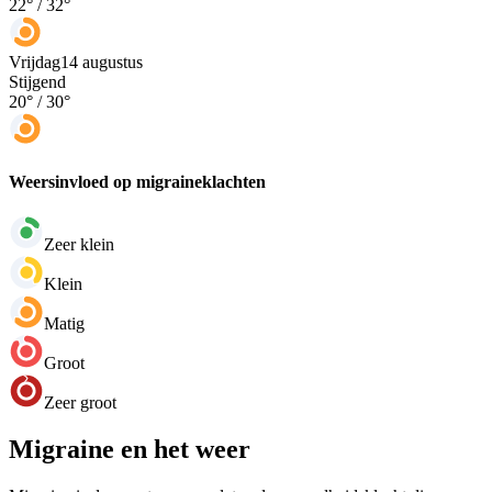
22
° /
32
°
Vrijdag
14 augustus
Stijgend
20
° /
30
°
Weersinvloed op migraineklachten
Zeer klein
Klein
Matig
Groot
Zeer groot
Migraine en het weer