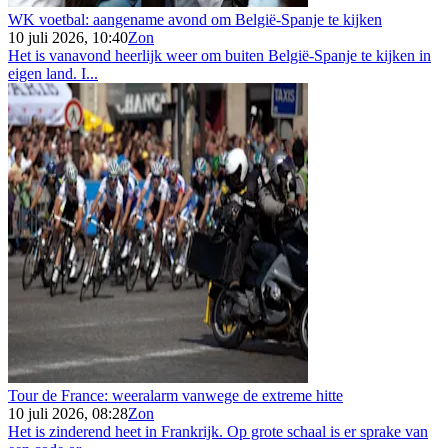
WK voetbal: aangename avond om België-Spanje te kijken
10 juli 2026, 10:40
Zon
Het is vanavond heerlijk weer om buiten België-Spanje te kijken in
eigen land. I...
Tour de France: weeralarm vanwege de extreme hitte
10 juli 2026, 08:28
Zon
Het is zinderend heet in Frankrijk. Op grote schaal is er sprake van