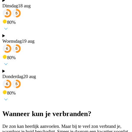
Dinsdag
18 aug
80
%
Woensdag
19 aug
80
%
Donderdag
20 aug
80
%
Wanneer kun je verbranden?
De zon kan heerlijk aanvoelen. Maar bij te veel zon verbrand je,
waardoor je huid beschadigt. Smeer je daarom een kwartier voordat