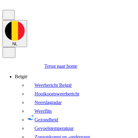
NL
Terug naar home
België
Weerbericht België
Hooikoortsweerbericht
Neerslagradar
Weerflits
Gezondheid
Gevoelstemperatuur
Zonsopkomst en -ondergang