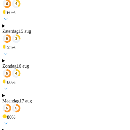
60
%
Zaterdag
15 aug
55
%
Zondag
16 aug
60
%
Maandag
17 aug
80
%