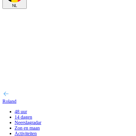
NL
Roland
48 uur
14 dagen
Neerslagradar
Zon en maan
Activiteiten