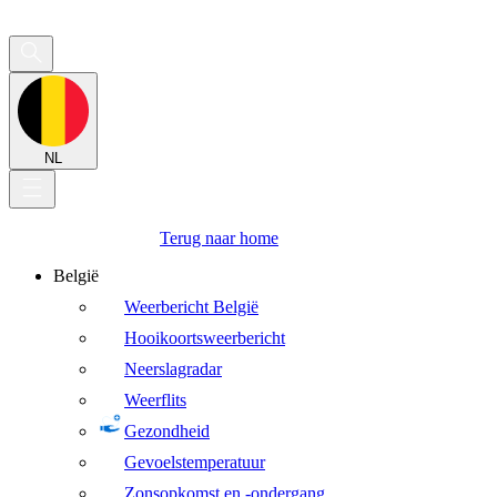
NL
Terug naar home
België
Weerbericht België
Hooikoortsweerbericht
Neerslagradar
Weerflits
Gezondheid
Gevoelstemperatuur
Zonsopkomst en -ondergang