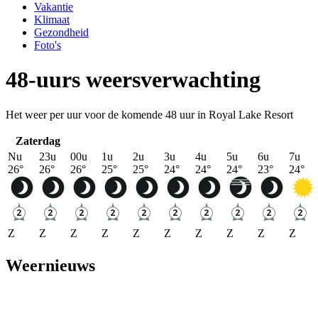
Vakantie
Klimaat
Gezondheid
Foto's
48-uurs weersverwachting
Het weer per uur voor de komende 48 uur in Royal Lake Resort
Zaterdag
Nu
23u
00u
1u
2u
3u
4u
5u
6u
7u
26
°
26
°
26
°
25
°
25
°
24
°
24
°
24
°
23
°
24
°
Z
Z
Z
Z
Z
Z
Z
Z
Z
Z
Weernieuws