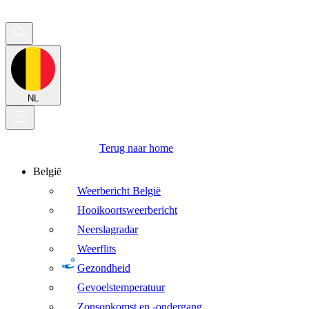
NL
Terug naar home
België
Weerbericht België
Hooikoortsweerbericht
Neerslagradar
Weerflits
Gezondheid
Gevoelstemperatuur
Zonsopkomst en -ondergang