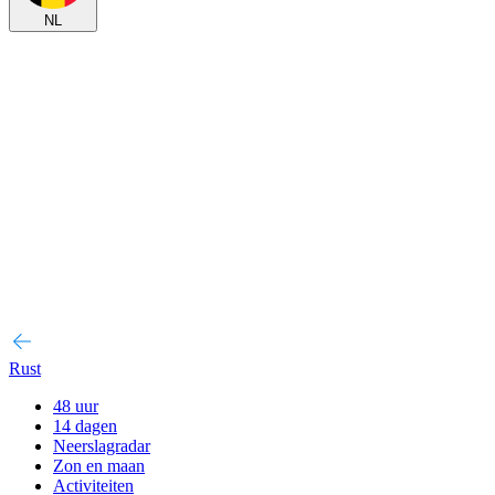
NL
Rust
48 uur
14 dagen
Neerslagradar
Zon en maan
Activiteiten