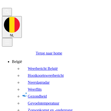
NL
Terug naar home
België
Weerbericht België
Hooikoortsweerbericht
Neerslagradar
Weerflits
Gezondheid
Gevoelstemperatuur
Zonsopkomst en -ondergang