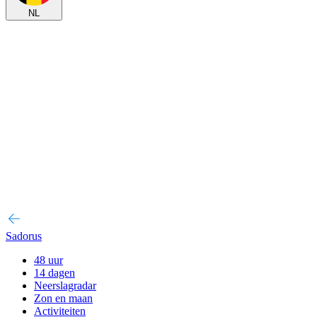
NL
Sadorus
48 uur
14 dagen
Neerslagradar
Zon en maan
Activiteiten