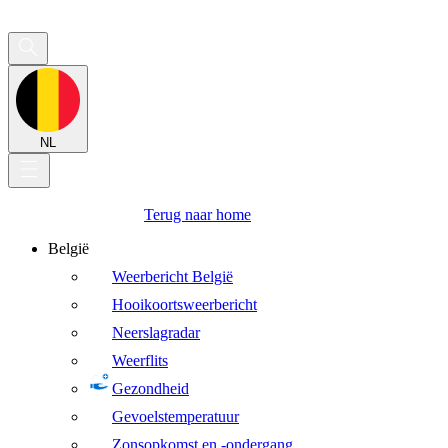
NL
Terug naar home
België
Weerbericht België
Hooikoortsweerbericht
Neerslagradar
Weerflits
Gezondheid
Gevoelstemperatuur
Zonsopkomst en -ondergang