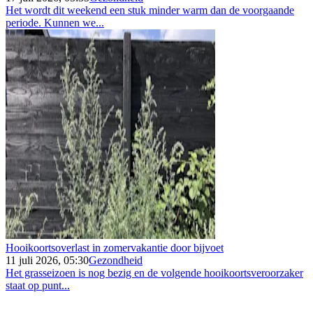
Het wordt dit weekend een stuk minder warm dan de voorgaande
periode. Kunnen we...
Hooikoortsoverlast in zomervakantie door bijvoet
11 juli 2026, 05:30
Gezondheid
Het grasseizoen is nog bezig en de volgende hooikoortsveroorzaker
staat op punt...