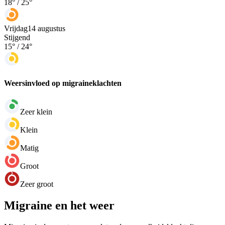
18
° /
25
°
Vrijdag
14 augustus
Stijgend
15
° /
24
°
Weersinvloed op migraineklachten
Zeer klein
Klein
Matig
Groot
Zeer groot
Migraine en het weer