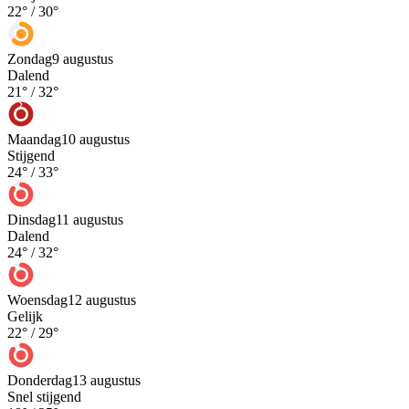
22
° /
30
°
Zondag
9 augustus
Dalend
21
° /
32
°
Maandag
10 augustus
Stijgend
24
° /
33
°
Dinsdag
11 augustus
Dalend
24
° /
32
°
Woensdag
12 augustus
Gelijk
22
° /
29
°
Donderdag
13 augustus
Snel stijgend