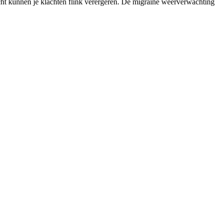
icht kunnen je klachten flink verergeren. De migraine weerverwachting