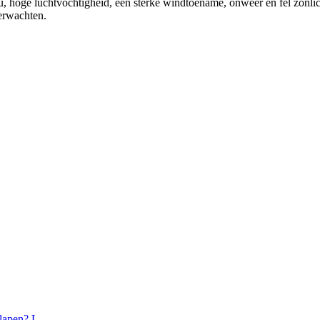
ou, hoge luchtvochtigheid, een sterke windtoename, onweer en fel zonl
verwachten.
lapen? L...