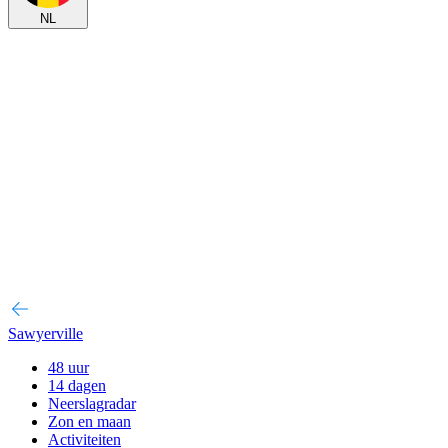
NL
Sawyerville
48 uur
14 dagen
Neerslagradar
Zon en maan
Activiteiten