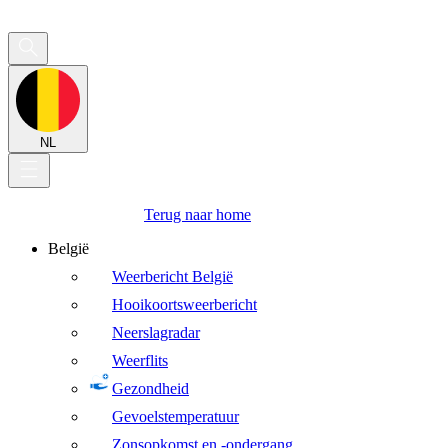
NL
Terug naar home
België
Weerbericht België
Hooikoortsweerbericht
Neerslagradar
Weerflits
Gezondheid
Gevoelstemperatuur
Zonsopkomst en -ondergang