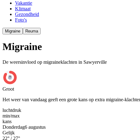
Vakantie
Klimaat
Gezondheid
Foto's
Migraine
Reuma
Migraine
De weersinvloed op migraineklachten in Sawyerville
Groot
Het weer van vandaag geeft een grote kans op extra migraine-klachte
luchtdruk
min
/
max
kans
Donderdag
6 augustus
Gelijk
22
° /
27
°