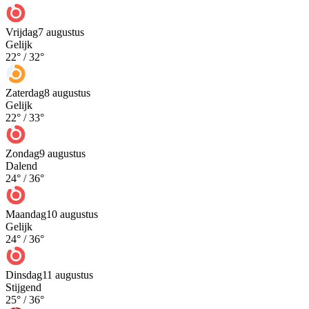
Vrijdag
7 augustus
Gelijk
22
° /
32
°
Zaterdag
8 augustus
Gelijk
22
° /
33
°
Zondag
9 augustus
Dalend
24
° /
36
°
Maandag
10 augustus
Gelijk
24
° /
36
°
Dinsdag
11 augustus
Stijgend
25
° /
36
°