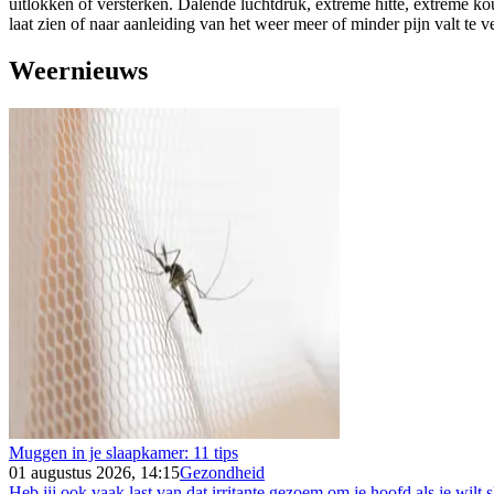
uitlokken of versterken. Dalende luchtdruk, extreme hitte, extreme k
laat zien of naar aanleiding van het weer meer of minder pijn valt te 
Weernieuws
Muggen in je slaapkamer: 11 tips
01 augustus 2026, 14:15
Gezondheid
Heb jij ook vaak last van dat irritante gezoem om je hoofd als je wilt s