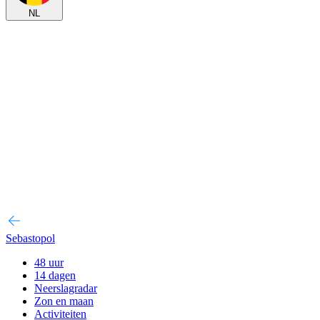
NL
Sebastopol
48 uur
14 dagen
Neerslagradar
Zon en maan
Activiteiten