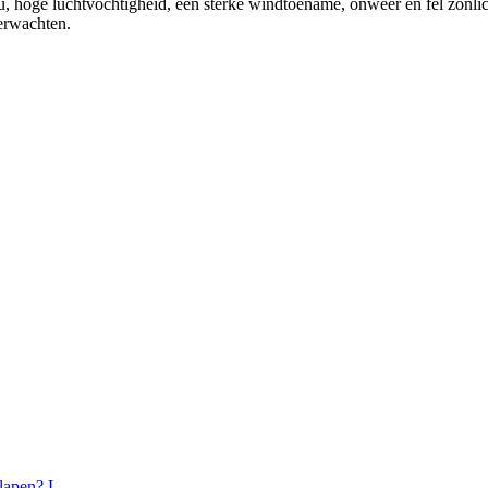
ou, hoge luchtvochtigheid, een sterke windtoename, onweer en fel zonl
verwachten.
lapen? L...