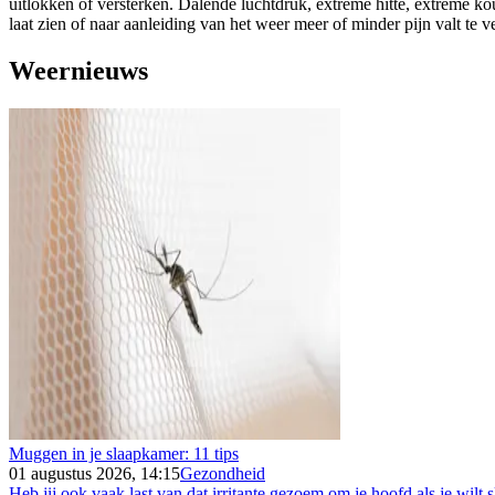
uitlokken of versterken. Dalende luchtdruk, extreme hitte, extreme k
laat zien of naar aanleiding van het weer meer of minder pijn valt te 
Weernieuws
Muggen in je slaapkamer: 11 tips
01 augustus 2026, 14:15
Gezondheid
Heb jij ook vaak last van dat irritante gezoem om je hoofd als je wilt s