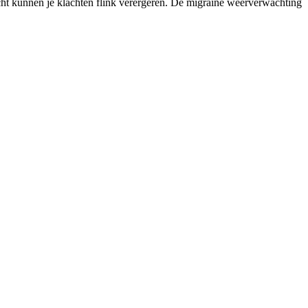
icht kunnen je klachten flink verergeren. De migraine weerverwachting