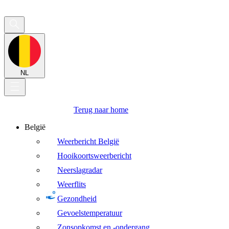
NL
Terug naar home
België
Weerbericht België
Hooikoortsweerbericht
Neerslagradar
Weerflits
Gezondheid
Gevoelstemperatuur
Zonsopkomst en -ondergang