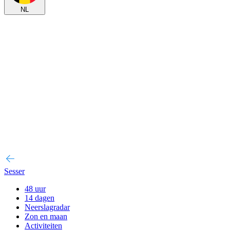
NL
Sesser
48 uur
14 dagen
Neerslagradar
Zon en maan
Activiteiten