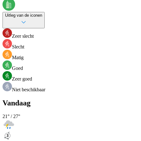
Uitleg van de iconen
Zeer slecht
Slecht
Matig
Goed
Zeer goed
Niet beschikbaar
Vandaag
21
° /
27
°