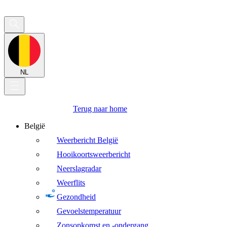
NL
Terug naar home
België
Weerbericht België
Hooikoortsweerbericht
Neerslagradar
Weerflits
Gezondheid
Gevoelstemperatuur
Zonsopkomst en -ondergang