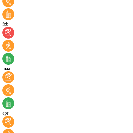
feb
maa
apr