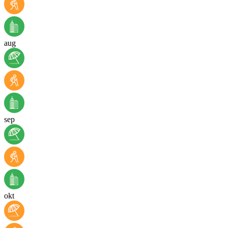
aug
sep
okt