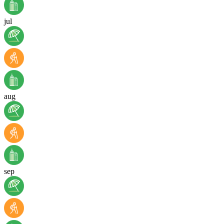
jul
aug
sep