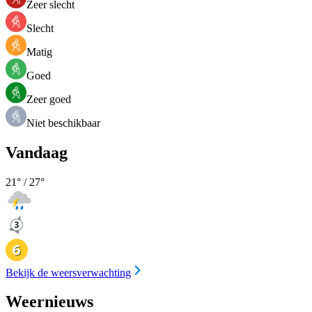
Zeer slecht
Slecht
Matig
Goed
Zeer goed
Niet beschikbaar
Vandaag
21
° /
27
°
Bekijk de weersverwachting
Weernieuws