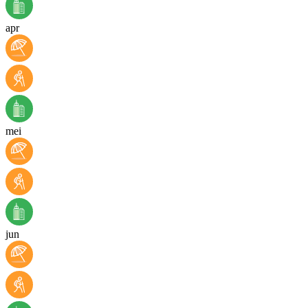
apr
mei
jun