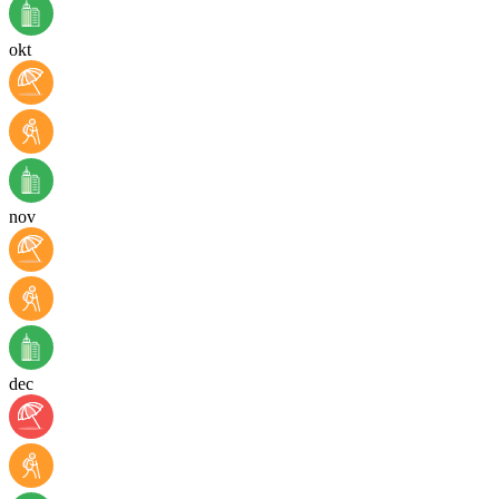
okt
nov
dec