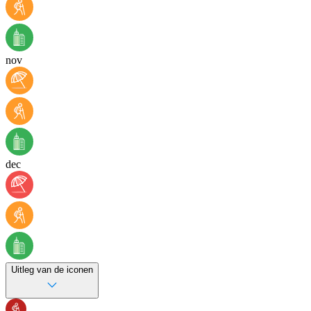
nov
dec
Uitleg van de iconen