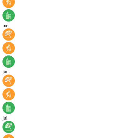
mei
jun
jul