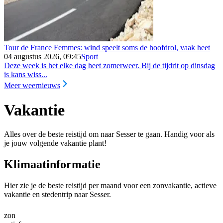
Tour de France Femmes: wind speelt soms de hoofdrol, vaak heet
04 augustus 2026, 09:45
Sport
Deze week is het elke dag heet zomerweer. Bij de tijdrit op dinsdag
is kans wiss...
Meer weernieuws
Vakantie
Alles over de beste reistijd om naar Sesser te gaan. Handig voor als
je jouw volgende vakantie plant!
Klimaatinformatie
Hier zie je de beste reistijd per maand voor een zonvakantie, actieve
vakantie en stedentrip naar Sesser.
zon