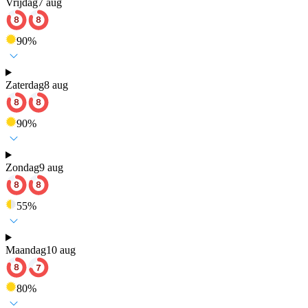
Vrijdag
7 aug
90
%
Zaterdag
8 aug
90
%
Zondag
9 aug
55
%
Maandag
10 aug
80
%