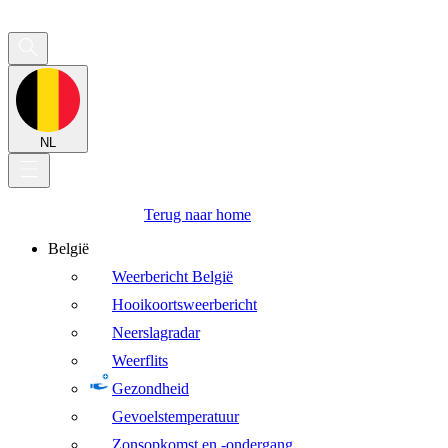
NL
Terug naar home
België
Weerbericht België
Hooikoortsweerbericht
Neerslagradar
Weerflits
Gezondheid
Gevoelstemperatuur
Zonsopkomst en -ondergang