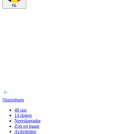
NL
Sharpsburg
48 uur
14 dagen
Neerslagradar
Zon en maan
Activiteiten