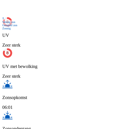
Nu
Weinig zon
Geregeld zon
Zonnig
UV
Zeer sterk
UV met bewolking
Zeer sterk
Zonsopkomst
06:01
Zonsondergang