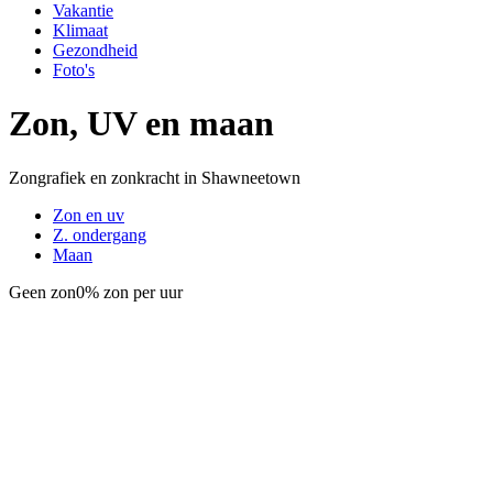
Vakantie
Klimaat
Gezondheid
Foto's
Zon, UV en maan
Zongrafiek en zonkracht in Shawneetown
Zon en uv
Z. ondergang
Maan
Geen zon
0% zon per uur