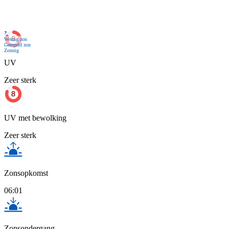
Nu
Weinig zon
Geregeld zon
Zonnig
UV
Zeer sterk
UV met bewolking
Zeer sterk
Zonsopkomst
06:01
Zonsondergang