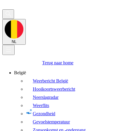
NL
Terug naar home
België
Weerbericht België
Hooikoortsweerbericht
Neerslagradar
Weerflits
Gezondheid
Gevoelstemperatuur
Zonsopkomst en -ondergang