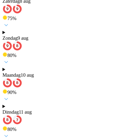
Zaterdag
8 aug
75
%
Zondag
9 aug
80
%
Maandag
10 aug
90
%
Dinsdag
11 aug
80
%