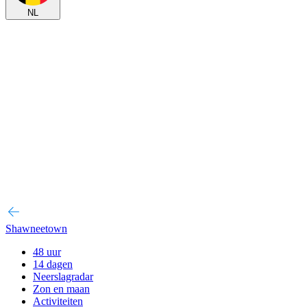
NL
Shawneetown
48 uur
14 dagen
Neerslagradar
Zon en maan
Activiteiten