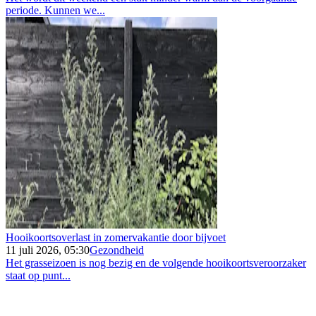
periode. Kunnen we...
Hooikoortsoverlast in zomervakantie door bijvoet
11 juli 2026, 05:30
Gezondheid
Het grasseizoen is nog bezig en de volgende hooikoortsveroorzaker
staat op punt...