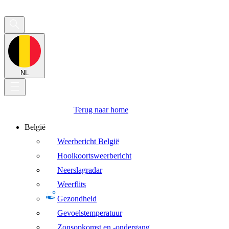
NL
Terug naar home
België
Weerbericht België
Hooikoortsweerbericht
Neerslagradar
Weerflits
Gezondheid
Gevoelstemperatuur
Zonsopkomst en -ondergang