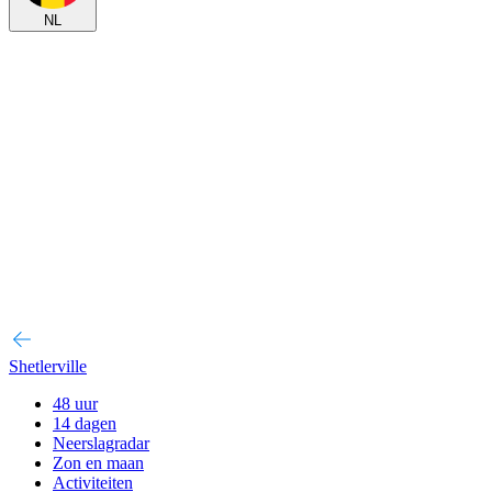
NL
Shetlerville
48 uur
14 dagen
Neerslagradar
Zon en maan
Activiteiten