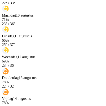
22
° /
33
°
Maandag
10 augustus
71
%
23
° /
36
°
Dinsdag
11 augustus
66
%
25
° /
37
°
Woensdag
12 augustus
69
%
23
° /
36
°
Donderdag
13 augustus
78
%
22
° /
32
°
Vrijdag
14 augustus
78
%