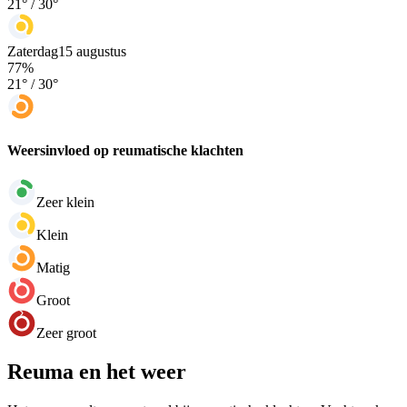
21
° /
30
°
Zaterdag
15 augustus
77
%
21
° /
30
°
Weersinvloed op reumatische klachten
Zeer klein
Klein
Matig
Groot
Zeer groot
Reuma en het weer