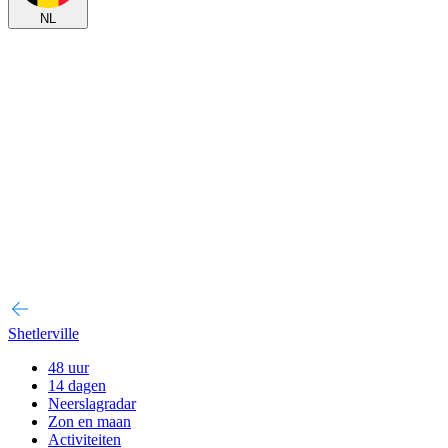
NL
Shetlerville
48 uur
14 dagen
Neerslagradar
Zon en maan
Activiteiten