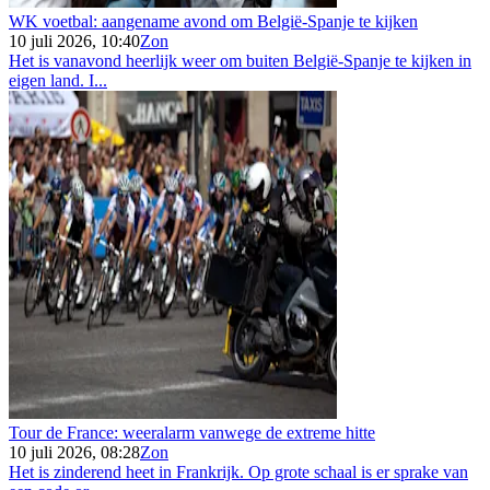
WK voetbal: aangename avond om België-Spanje te kijken
10 juli 2026, 10:40
Zon
Het is vanavond heerlijk weer om buiten België-Spanje te kijken in
eigen land. I...
Tour de France: weeralarm vanwege de extreme hitte
10 juli 2026, 08:28
Zon
Het is zinderend heet in Frankrijk. Op grote schaal is er sprake van