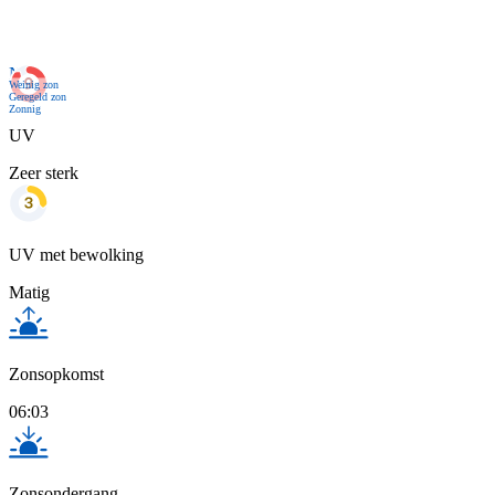
Nu
Weinig zon
Geregeld zon
Zonnig
UV
Zeer sterk
UV met bewolking
Matig
Zonsopkomst
06:03
Zonsondergang