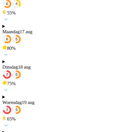
55
%
Maandag
17 aug
80
%
Dinsdag
18 aug
75
%
Woensdag
19 aug
65
%