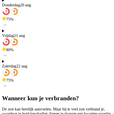
Donderdag
20 aug
75
%
Vrijdag
21 aug
80
%
Zaterdag
22 aug
75
%
Wanneer kun je verbranden?
De zon kan heerlijk aanvoelen. Maar bij te veel zon verbrand je,
waardoor je huid beschadigt. Smeer je daarom een kwartier voordat