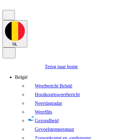
NL
Terug naar home
België
Weerbericht België
Hooikoortsweerbericht
Neerslagradar
Weerflits
Gezondheid
Gevoelstemperatuur
Zonsopkomst en -ondergang