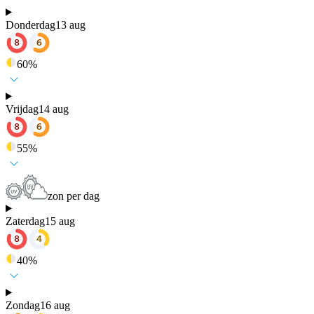
Donderdag
13 aug
60
%
Vrijdag
14 aug
55
%
zon per dag
Zaterdag
15 aug
40
%
Zondag
16 aug