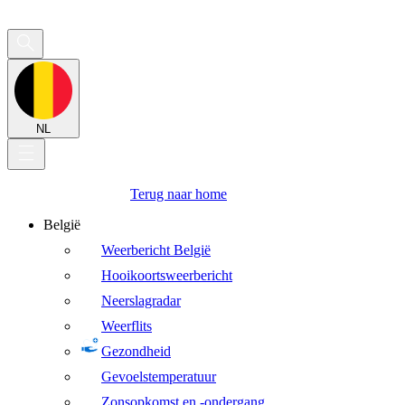
NL
Terug naar home
België
Weerbericht België
Hooikoortsweerbericht
Neerslagradar
Weerflits
Gezondheid
Gevoelstemperatuur
Zonsopkomst en -ondergang