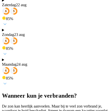
Zaterdag
22 aug
85
%
Zondag
23 aug
85
%
Maandag
24 aug
85
%
Wanneer kun je verbranden?
De zon kan heerlijk aanvoelen. Maar bij te veel zon verbrand je,
waardoor je huid beschadigt. Smeer je daarom een kwartier voordat