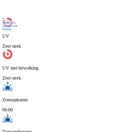
Nu
Weinig zon
Geregeld zon
Zonnig
UV
Zeer sterk
UV met bewolking
Zeer sterk
Zonsopkomst
06:06
Zonsondergang