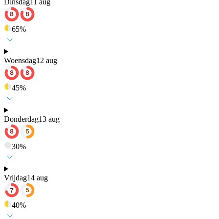
Dinsdag
11 aug
65
%
Woensdag
12 aug
45
%
Donderdag
13 aug
30
%
Vrijdag
14 aug
40
%