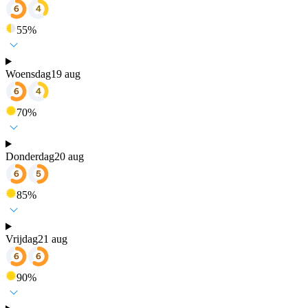
55
%
Woensdag
19 aug
70
%
Donderdag
20 aug
85
%
Vrijdag
21 aug
90
%